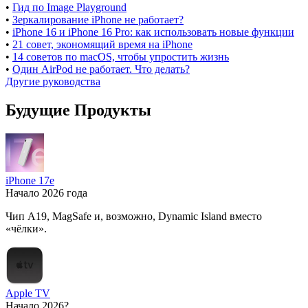
•
Гид по Image Playground
•
Зеркалирование iPhone не работает?
•
iPhone 16 и iPhone 16 Pro: как использовать новые функции
•
21 совет, экономящий время на iPhone
•
14 советов по macOS, чтобы упростить жизнь
•
Один AirPod не работает. Что делать?
Другие руководства
Будущие Продукты
iPhone 17e
Начало 2026 года
Чип A19, MagSafe и, возможно, Dynamic Island вместо
«чёлки».
Apple TV
Начало 2026?