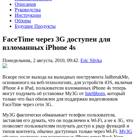
Описания
Руководства
Инструкции
Обзоры
Будущие Продукты
FaceTime через 3G доступен для
взломанных iPhone 4s
Понедельник, 2 августа, 2010, 09:42.
Eric Slivka
Вскоре после выхода на выходных инструмента JailbreakMe,
основанного на веб-технологиях, для устройств iOS, включая
iPhone 4 и iPad, пользователи взломанных iPhone 4s теперь
могут подумать об установке My3G от
Intelliborn
, который
только что был обновлен для поддержки видеозвонков
FaceTime через сети 3G.
My3G фактически обманывает телефон пользователя,
заставляя его думать, что он подключен к Wi-Fi, а не к 3G, что
позволяет пользователям получать доступ к ряду функций и
типов контента, обычно доступных только через Wi-Fi.
My3G
обычно доступен для взломанных iPhone через Rock Your