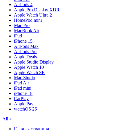
AirPods 4
Apple Pro Display XDR
Apple Watch Ultra 2
HomePod mini
Mac Pro
MacBook Air
iPad
iPhone 15
AirPods Max
AirPods Pro
Apple Deals
Apple Studio Display
Apple Watch 10
Apple Watch SE
Mac Studio
iPad Air
iPad mini
iPhone 18
CarPlay
Apple Pay
watchOS 26
All
>
Главная страница