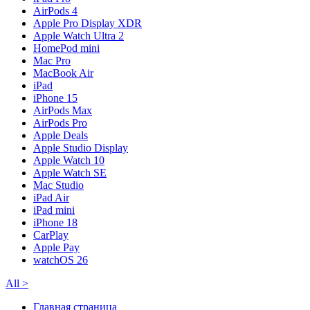
AirPods 4
Apple Pro Display XDR
Apple Watch Ultra 2
HomePod mini
Mac Pro
MacBook Air
iPad
iPhone 15
AirPods Max
AirPods Pro
Apple Deals
Apple Studio Display
Apple Watch 10
Apple Watch SE
Mac Studio
iPad Air
iPad mini
iPhone 18
CarPlay
Apple Pay
watchOS 26
All
>
Главная страница