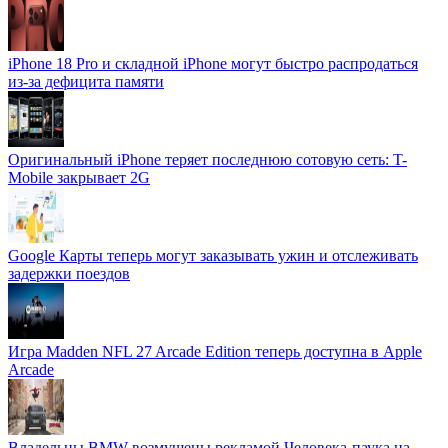
iPhone 18 Pro и складной iPhone могут быстро распродаться
из-за дефицита памяти
Оригинальный iPhone теряет последнюю сотовую сеть: T-
Mobile закрывает 2G
Google Карты теперь могут заказывать ужин и отслеживать
задержки поездов
Игра Madden NFL 27 Arcade Edition теперь доступна в Apple
Arcade
Владельцы BMW возмущены рекламой Человека-паука на