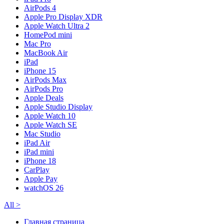
AirPods 4
Apple Pro Display XDR
Apple Watch Ultra 2
HomePod mini
Mac Pro
MacBook Air
iPad
iPhone 15
AirPods Max
AirPods Pro
Apple Deals
Apple Studio Display
Apple Watch 10
Apple Watch SE
Mac Studio
iPad Air
iPad mini
iPhone 18
CarPlay
Apple Pay
watchOS 26
All
>
Главная страница