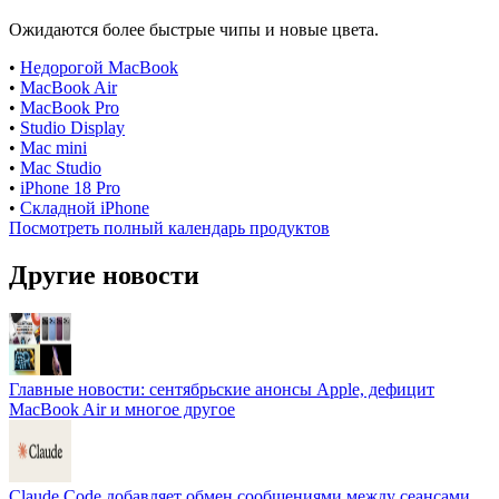
Ожидаются более быстрые чипы и новые цвета.
•
Недорогой MacBook
•
MacBook Air
•
MacBook Pro
•
Studio Display
•
Mac mini
•
Mac Studio
•
iPhone 18 Pro
•
Складной iPhone
Посмотреть полный календарь продуктов
Другие новости
Главные новости: сентябрьские анонсы Apple, дефицит
MacBook Air и многое другое
Claude Code добавляет обмен сообщениями между сеансами