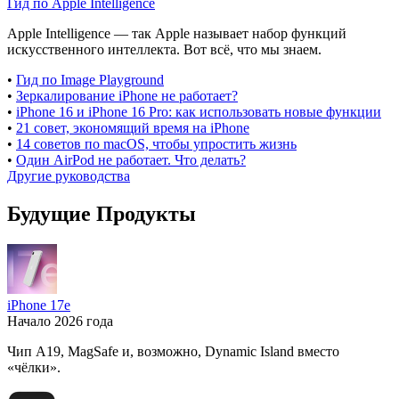
Гид по Apple Intelligence
Apple Intelligence — так Apple называет набор функций
искусственного интеллекта. Вот всё, что мы знаем.
•
Гид по Image Playground
•
Зеркалирование iPhone не работает?
•
iPhone 16 и iPhone 16 Pro: как использовать новые функции
•
21 совет, экономящий время на iPhone
•
14 советов по macOS, чтобы упростить жизнь
•
Один AirPod не работает. Что делать?
Другие руководства
Будущие Продукты
iPhone 17e
Начало 2026 года
Чип A19, MagSafe и, возможно, Dynamic Island вместо
«чёлки».