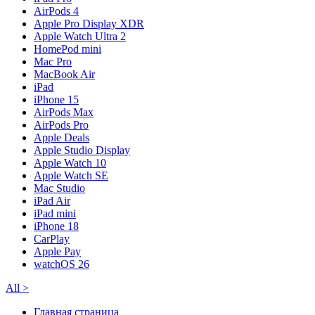
AirPods 4
Apple Pro Display XDR
Apple Watch Ultra 2
HomePod mini
Mac Pro
MacBook Air
iPad
iPhone 15
AirPods Max
AirPods Pro
Apple Deals
Apple Studio Display
Apple Watch 10
Apple Watch SE
Mac Studio
iPad Air
iPad mini
iPhone 18
CarPlay
Apple Pay
watchOS 26
All
>
Главная страница