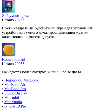
Хаб умного дома
Начало 2026?
Почти квадратный 7-дюймовый экран для управления
устройствами умного дома, прослушивания музыки,
видеозвонков и многого другого.
HomePod mini
Начало 2026?
Ожидаются более быстрые чипы и новые цвета.
•
Недорогой MacBook
•
MacBook Air
•
MacBook Pro
•
Studio Display
•
Mac mini
•
Mac Studio
•
iPhone 18 Pro