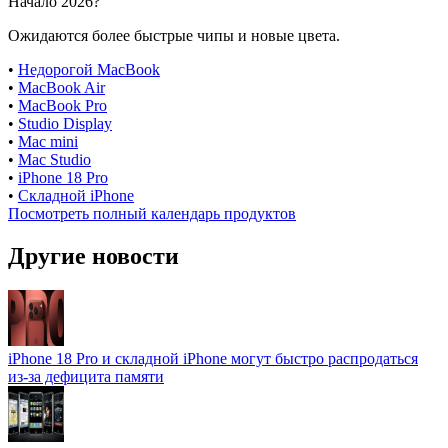
Начало 2026?
Ожидаются более быстрые чипы и новые цвета.
•
Недорогой MacBook
•
MacBook Air
•
MacBook Pro
•
Studio Display
•
Mac mini
•
Mac Studio
•
iPhone 18 Pro
•
Складной iPhone
Посмотреть полный календарь продуктов
Другие новости
iPhone 18 Pro и складной iPhone могут быстро распродаться
из-за дефицита памяти