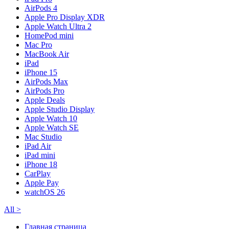
AirPods 4
Apple Pro Display XDR
Apple Watch Ultra 2
HomePod mini
Mac Pro
MacBook Air
iPad
iPhone 15
AirPods Max
AirPods Pro
Apple Deals
Apple Studio Display
Apple Watch 10
Apple Watch SE
Mac Studio
iPad Air
iPad mini
iPhone 18
CarPlay
Apple Pay
watchOS 26
All
>
Главная страница