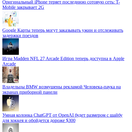
Оригинальный iPhone теряет последнюю сотовую сеть: T-
Mobile закрывает 2G
Google Карты теперь могут заказывать ужин и отслеживать
задержки поездов
Игра Madden NFL 27 Arcade Edition теперь доступна в Apple
Arcade
Владельцы BMW возмущены рекламой Человека-паука на
экранах приборной панели
Умная колонка ChatGPT от OpenAI будет размером с шайбу
для хоккея и обойдется дороже $300