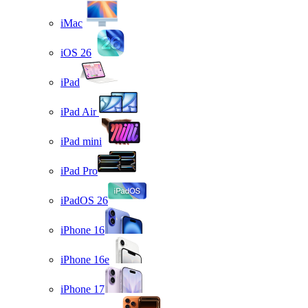
iMac
iOS 26
iPad
iPad Air
iPad mini
iPad Pro
iPadOS 26
iPhone 16
iPhone 16e
iPhone 17