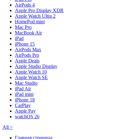
AirPods 4
Apple Pro Display XDR
Apple Watch Ultra 2
HomePod mini
Mac Pro
MacBook Air
iPad
iPhone 15
AirPods Max
AirPods Pro
Apple Deals
Apple Studio Display
Apple Watch 10
Apple Watch SE
Mac Studio
iPad Air
iPad mini
iPhone 18
CarPlay
Apple Pay
watchOS 26
All
>
Главная страница