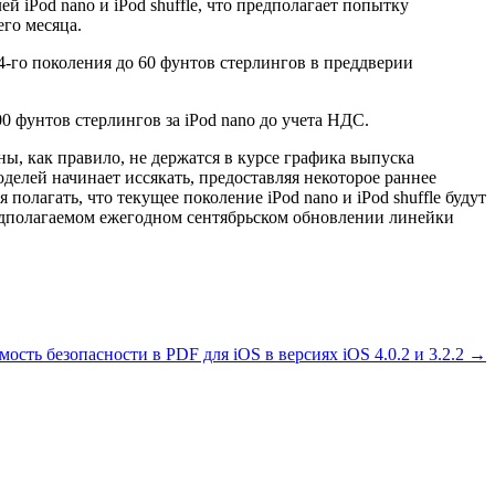
й iPod nano и iPod shuffle, что предполагает попытку
го месяца.
o 4-го поколения до 60 фунтов стерлингов в преддверии
0 фунтов стерлингов за iPod nano до учета НДС.
ы, как правило, не держатся в курсе графика выпуска
делей начинает иссякать, предоставляя некоторое раннее
полагать, что текущее поколение iPod nano и iPod shuffle будут
едполагаемом ежегодном сентябрьском обновлении линейки
мость безопасности в PDF для iOS в версиях iOS 4.0.2 и 3.2.2 →