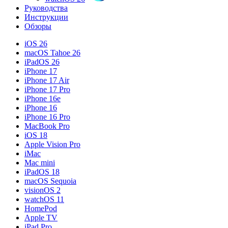
Руководства
Инструкции
Обзоры
iOS 26
macOS Tahoe 26
iPadOS 26
iPhone 17
iPhone 17 Air
iPhone 17 Pro
iPhone 16e
iPhone 16
iPhone 16 Pro
MacBook Pro
iOS 18
Apple Vision Pro
iMac
Mac mini
iPadOS 18
macOS Sequoia
visionOS 2
watchOS 11
HomePod
Apple TV
iPad Pro