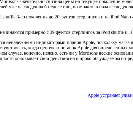
 Morrisons значительно снизила цены на текущее поколение моделе
лей уже на следующей неделе или, возможно, в начале следующе
d shuffle 3-го поколения до 20 фунтов стерлингов и на iPod Nan
чинаются примерно с 39 фунтов стерлингов за iPod shuffle и 10
тся ненадежными индикаторами планов Apple, поскольку магазин
чувствовать, когда цепочка поставок Apple для определенных мо
случае, конечно, неясно, есть ли у Morrisons веские основания 
 просто основывает свои действия на широко обсуждаемом и пр
Apple устраняет уязви