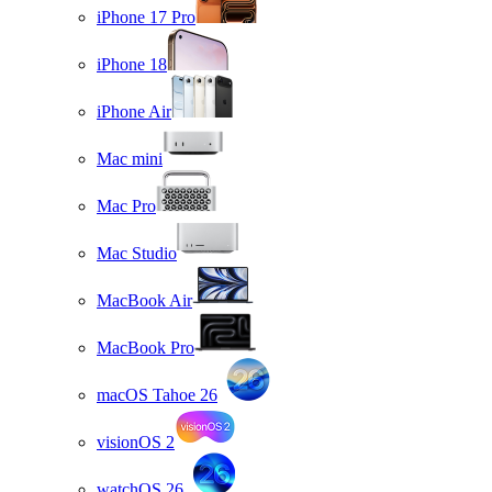
iPhone 17 Pro
iPhone 18
iPhone Air
Mac mini
Mac Pro
Mac Studio
MacBook Air
MacBook Pro
macOS Tahoe 26
visionOS 2
watchOS 26