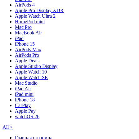
AirPods 4
Apple Pro Display XDR
Apple Watch Ultra 2
HomePod mini
Mac Pro
MacBook Air
iPad
iPhone 15
AirPods Max
AirPods Pro
Apple Deals
Apple Studio Display
Apple Watch 10
Apple Watch SE
Mac Studio
iPad Air
iPad mini
iPhone 18
CarPlay
Apple Pay
watchOS 26
All
>
Главная страница