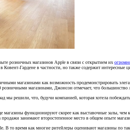
опыте розничных магазинов Apple в связи с открытием их
огромно
 в Ковент-Гардене в частности, но также содержит интересные ц
ничными магазинами как возможность продемонстрировать элег
0 розничными магазинами, Джонсон отмечает, что большинство лю
азад мы решили, что, будучи компанией, которая хотела побежда
де магазины функционируют скорее как выставочные залы, чем к
а продажи занимают второстепенное место в общем опыте магази
ple. В то время как многие ритейлеры оценивают магазины по та