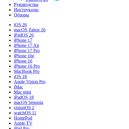
Руководства
Инструкции
Обзоры
iOS 26
macOS Tahoe 26
iPadOS 26
iPhone 17
iPhone 17 Air
iPhone 17 Pro
iPhone 16e
iPhone 16
iPhone 16 Pro
MacBook Pro
iOS 18
Apple Vision Pro
iMac
Mac mini
iPadOS 18
macOS Sequoia
visionOS 2
watchOS 11
HomePod
Apple TV
iPad Pro