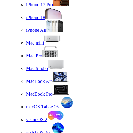
iPhone 17 Pro
iPhone 18
iPhone Air
Mac mini
Mac Pro
Mac Studio
MacBook Air
MacBook Pro
macOS Tahoe 26
visionOS 2
watchOS 26