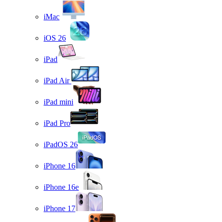
iMac
iOS 26
iPad
iPad Air
iPad mini
iPad Pro
iPadOS 26
iPhone 16
iPhone 16e
iPhone 17