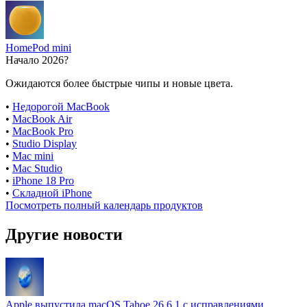
HomePod mini
Начало 2026?
Ожидаются более быстрые чипы и новые цвета.
•
Недорогой MacBook
•
MacBook Air
•
MacBook Pro
•
Studio Display
•
Mac mini
•
Mac Studio
•
iPhone 18 Pro
•
Складной iPhone
Посмотреть полный календарь продуктов
Другие новости
Apple выпустила macOS Tahoe 26.6.1 с исправлениями