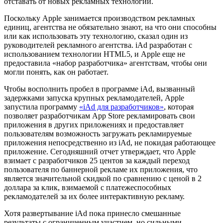
отставать от новых рекламных технологий.
Поскольку Apple занимается производством рекламных
единиц, агентства не обязательно знают, на что они способны
или как использовать эту технологию, сказал один из
руководителей рекламного агентства. iAd разработан с
использованием технологии HTML5, и Apple еще не
предоставила «набор разработчика» агентствам, чтобы они
могли понять, как он работает.
Чтобы восполнить пробел в программе iAd, вызванный
задержками запуска крупных рекламодателей, Apple
запустила программу
«iAd для разработчиков»
, которая
позволяет разработчикам App Store рекламировать свои
приложения в других приложениях и предоставляет
пользователям возможность загружать рекламируемые
приложения непосредственно из iAd, не покидая работающее
приложение. Сегодняшний отчет утверждает, что Apple
взимает с разработчиков 25 центов за каждый переход
пользователя по баннерной рекламе их приложения, что
является значительной скидкой по сравнению с ценой в 2
доллара за клик, взимаемой с платежеспособных
рекламодателей за их более интерактивную рекламу.
Хотя развертывание iAd пока принесло смешанные
результаты с ограниченным участием, но сильными