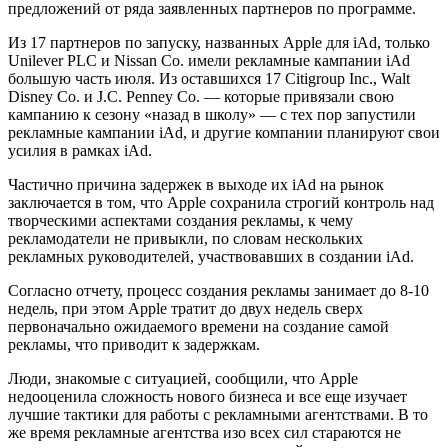
предложений от ряда заявленных партнеров по программе.
Из 17 партнеров по запуску, названных Apple для iAd, только
Unilever PLC и Nissan Co. имели рекламные кампании iAd
большую часть июля. Из оставшихся 17 Citigroup Inc., Walt
Disney Co. и J.C. Penney Co. — которые привязали свою
кампанию к сезону «назад в школу» — с тех пор запустили
рекламные кампании iAd, и другие компании планируют свои
усилия в рамках iAd.
Частично причина задержек в выходе их iAd на рынок
заключается в том, что Apple сохранила строгий контроль над
творческими аспектами создания рекламы, к чему
рекламодатели не привыкли, по словам нескольких
рекламных руководителей, участвовавших в создании iAd.
Согласно отчету, процесс создания рекламы занимает до 8-10
недель, при этом Apple тратит до двух недель сверх
первоначально ожидаемого времени на создание самой
рекламы, что приводит к задержкам.
Люди, знакомые с ситуацией, сообщили, что Apple
недооценила сложность нового бизнеса и все еще изучает
лучшие тактики для работы с рекламными агентствами. В то
же время рекламные агентства изо всех сил стараются не