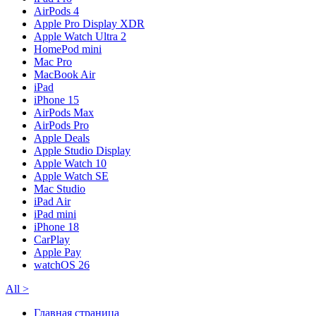
AirPods 4
Apple Pro Display XDR
Apple Watch Ultra 2
HomePod mini
Mac Pro
MacBook Air
iPad
iPhone 15
AirPods Max
AirPods Pro
Apple Deals
Apple Studio Display
Apple Watch 10
Apple Watch SE
Mac Studio
iPad Air
iPad mini
iPhone 18
CarPlay
Apple Pay
watchOS 26
All
>
Главная страница