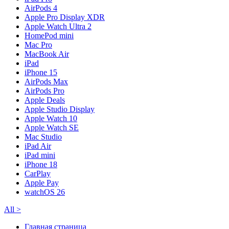
AirPods 4
Apple Pro Display XDR
Apple Watch Ultra 2
HomePod mini
Mac Pro
MacBook Air
iPad
iPhone 15
AirPods Max
AirPods Pro
Apple Deals
Apple Studio Display
Apple Watch 10
Apple Watch SE
Mac Studio
iPad Air
iPad mini
iPhone 18
CarPlay
Apple Pay
watchOS 26
All
>
Главная страница