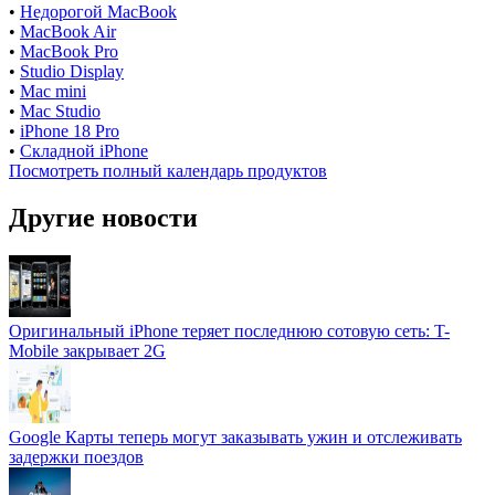
•
Недорогой MacBook
•
MacBook Air
•
MacBook Pro
•
Studio Display
•
Mac mini
•
Mac Studio
•
iPhone 18 Pro
•
Складной iPhone
Посмотреть полный календарь продуктов
Другие новости
Оригинальный iPhone теряет последнюю сотовую сеть: T-
Mobile закрывает 2G
Google Карты теперь могут заказывать ужин и отслеживать
задержки поездов