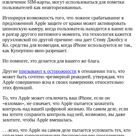
извлечение SIM-карты, могут использоваться для пометки
пользователей как неавторизованных.
Игнорируя возможность того, что ложное срабатывание в
предложенной Apple защите от кражи может активировать
шпионскую камеру, когда пользователь находится в ванне или
в разгар другого интимного момента, эта технология кажется
оруэлловской по другой причине: она дает Стиву Джобсу и
Ко. средства для возмездия, когда iPhone используются не так,
как Купертино явно разрешает.
Но помните, это делается для вашего же блага.
Другие
призывают к осторожности
в отношении того, что
может быть сочтено чрезмерной реакцией, утверждая, что
Apple совершенно ясна в своих намерениях относительно
этих функций.
То, что Apple может отключить ваш iPhone, если он
«взломан», не означает, что Apple пытается захватить
контроль над вашей цифровой жизнью. На самом деле, если
вы хотите сохранить контроль над ней, возможно, вы даже
захотите, чтобы Apple вмешалась.
. . .ясно, что Apple на самом деле пытается успокоить тех, кто
управляет корпоративными беспроводными программами —