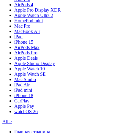
AirPods 4
Apple Pro Display XDR
Apple Watch Ultra 2
HomePod mini
Mac Pro
MacBook Air
iPad
iPhone 15
AirPods Max
AirPods Pro
Apple Deals
Apple Studio Display
Apple Watch 10
Apple Watch SE
Mac Studio
iPad Air
iPad mini
iPhone 18
CarPlay
Apple Pay
watchOS 26
All
>
Главная страница