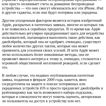
или просто оплачивает счета за домашние беспроводные
устройства — что они смогут обезопасить все эти iPhone, iPad
и другие гаджеты, если они будут потеряны или украдены.
Другим упущенным фактором является история изобретений
Apple, раскрытых в патентных заявках, многие из которых так
и не появились в серийных продуктах. В то время как Apple
действительно регулярно предпринимает шаги для неудобства
пользователей, пытающихся выполнить такие действия, как
джейлбрейк, который она не одобряет, очевидно, существует
любое количество других тактик, которые она может
применить для усиления своих усилий. И хотя Apple может
легко использовать более инвазивные методы, она не
проявляет явного интереса к этому и, очевидно, столкнется с
огромной общественной негативной реакцией, если сделает
это.
В любом случае, эта недавно опубликованная патентная
заявка, поданная в феврале 2009 года, кажется, явно
сосредоточена на защите и поиске потерянных или
украденных устройств iOS и просто предлагает джейлбрейк и
разблокировку как часть возможного набора подсказок,
которые в совокупности могут помочь оценить, авторизован
ли пользователь на доступ к устройству или нет.