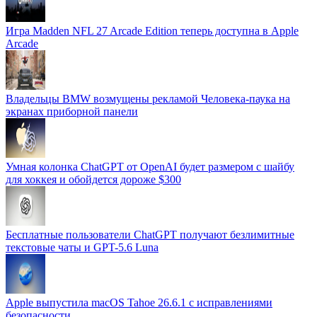
Игра Madden NFL 27 Arcade Edition теперь доступна в Apple
Arcade
Владельцы BMW возмущены рекламой Человека-паука на
экранах приборной панели
Умная колонка ChatGPT от OpenAI будет размером с шайбу
для хоккея и обойдется дороже $300
Бесплатные пользователи ChatGPT получают безлимитные
текстовые чаты и GPT-5.6 Luna
Apple выпустила macOS Tahoe 26.6.1 с исправлениями
безопасности