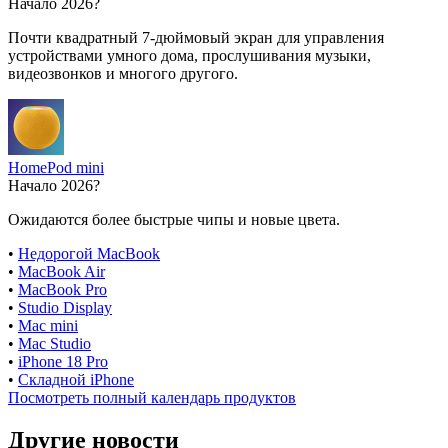
Начало 2026?
Почти квадратный 7-дюймовый экран для управления
устройствами умного дома, прослушивания музыки,
видеозвонков и многого другого.
HomePod mini
Начало 2026?
Ожидаются более быстрые чипы и новые цвета.
•
Недорогой MacBook
•
MacBook Air
•
MacBook Pro
•
Studio Display
•
Mac mini
•
Mac Studio
•
iPhone 18 Pro
•
Складной iPhone
Посмотреть полный календарь продуктов
Другие новости