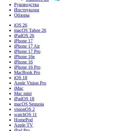
Руководства
Инструкции
Обзоры
iOS 26
macOS Tahoe 26
iPadOS 26
iPhone 17
iPhone 17 Air
iPhone 17 Pro
iPhone 16e
iPhone 16
iPhone 16 Pro
MacBook Pro
iOS 18
Apple Vision Pro
iMac
Mac mini
iPadOS 18
macOS Sequoia
visionOS 2
watchOS 11
HomePod
Apple TV
iPad Pro