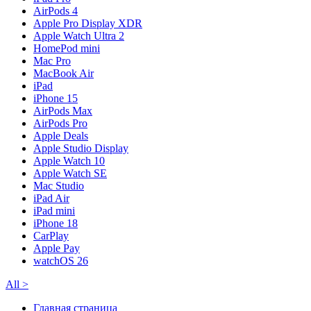
AirPods 4
Apple Pro Display XDR
Apple Watch Ultra 2
HomePod mini
Mac Pro
MacBook Air
iPad
iPhone 15
AirPods Max
AirPods Pro
Apple Deals
Apple Studio Display
Apple Watch 10
Apple Watch SE
Mac Studio
iPad Air
iPad mini
iPhone 18
CarPlay
Apple Pay
watchOS 26
All
>
Главная страница