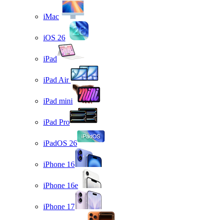
iMac
iOS 26
iPad
iPad Air
iPad mini
iPad Pro
iPadOS 26
iPhone 16
iPhone 16e
iPhone 17