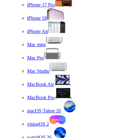
iPhone 17 Pro
iPhone 18
iPhone Air
Mac mini
Mac Pro
Mac Studio
MacBook Air
MacBook Pro
macOS Tahoe 26
visionOS 2
watchOS 26