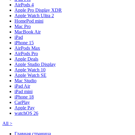
AirPods 4
Apple Pro Display XDR
Apple Watch Ultra 2
HomePod mini
Mac Pro
MacBook Air
iPad
iPhone 15
AirPods Max
AirPods Pro
Apple Deals
Apple Studio Display
Apple Watch 10
Apple Watch SE
Mac Studio
iPad Air
iPad mini
iPhone 18
CarPlay
Apple Pay
watchOS 26
All
>
Главная страница