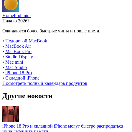
HomePod mini
Начало 2026?
Ожидаются более быстрые чипы и новые цвета.
•
Недорогой MacBook
•
MacBook Air
•
MacBook Pro
•
Studio Display
•
Mac mini
•
Mac Studio
•
iPhone 18 Pro
•
Складной iPhone
Посмотреть полный календарь продуктов
Другие новости
iPhone 18 Pro и складной iPhone могут быстро распродаться
из-за дефицита памяти