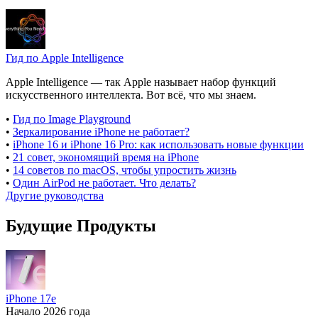
Гид по Apple Intelligence
Apple Intelligence — так Apple называет набор функций
искусственного интеллекта. Вот всё, что мы знаем.
•
Гид по Image Playground
•
Зеркалирование iPhone не работает?
•
iPhone 16 и iPhone 16 Pro: как использовать новые функции
•
21 совет, экономящий время на iPhone
•
14 советов по macOS, чтобы упростить жизнь
•
Один AirPod не работает. Что делать?
Другие руководства
Будущие Продукты
iPhone 17e
Начало 2026 года