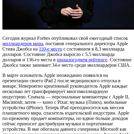
Сегодня журнал Forbes опубликовал свой ежегодный список
миллиардеров мира
, поставив генерального директора Apple
Стива Джобса на
110-е место
с состоянием в 8,3 миллиарда
долларов. Состояние Джобса выросло с 5,5 миллиарда
долларов и 136-го места в
прошлогоднем рейтинге
. Состояние
Джобса также занимает 34-е место среди миллиардеров США.
В марте основатель Apple неожиданно появился на
презентации своего iPad 2 после медицинского отпуска в
январе. Невероятно креативный руководитель Apple каждые
несколько лет трансформирует многомиллиардную
индустрию. Сначала — персональные компьютеры с Apple II,
Macintosh; затем — кино с Pixar; музыка (iTunes), мобильные
устройства (iPhone). Теперь iPad преподносится как мессия
планшетного мира, спаситель издательской индустрии. Apple
по-прежнему продает компьютеры, но вдвое больше доходов
сейчас приносит дистрибуция музыки и портативные
устройства. В мае обогнала давнего соперника Microsoft как