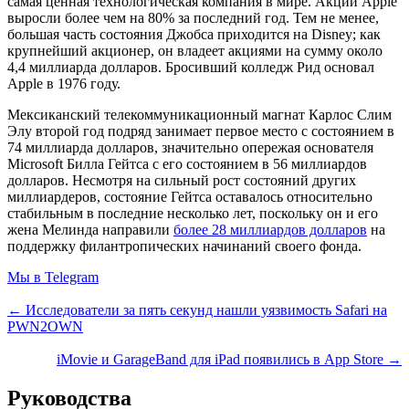
самая ценная технологическая компания в мире. Акции Apple
выросли более чем на 80% за последний год. Тем не менее,
большая часть состояния Джобса приходится на Disney; как
крупнейший акционер, он владеет акциями на сумму около
4,4 миллиарда долларов. Бросивший колледж Рид основал
Apple в 1976 году.
Мексиканский телекоммуникационный магнат Карлос Слим
Элу второй год подряд занимает первое место с состоянием в
74 миллиарда долларов, значительно опережая основателя
Microsoft Билла Гейтса с его состоянием в 56 миллиардов
долларов. Несмотря на сильный рост состояний других
миллиардеров, состояние Гейтса оставалось относительно
стабильным в последние несколько лет, поскольку он и его
жена Мелинда направили
более 28 миллиардов долларов
на
поддержку филантропических начинаний своего фонда.
Мы в Telegram
← Исследователи за пять секунд нашли уязвимость Safari на
PWN2OWN
iMovie и GarageBand для iPad появились в App Store →
Руководства