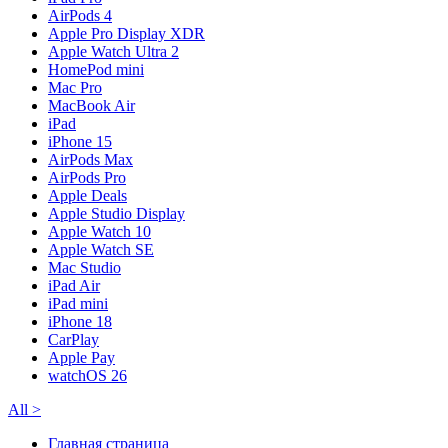
AirPods 4
Apple Pro Display XDR
Apple Watch Ultra 2
HomePod mini
Mac Pro
MacBook Air
iPad
iPhone 15
AirPods Max
AirPods Pro
Apple Deals
Apple Studio Display
Apple Watch 10
Apple Watch SE
Mac Studio
iPad Air
iPad mini
iPhone 18
CarPlay
Apple Pay
watchOS 26
All
>
Главная страница