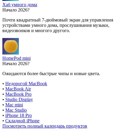
Хаб умного дома
Начало 2026?
Почти квадратный 7-дюймовый экран для управления
устройствами умного дома, прослушивания музыки,
видеозвонков и многого другого.
HomePod mini
Начало 2026?
Ожидаются более быстрые чипы и новые цвета.
•
Недорогой MacBook
•
MacBook Air
•
MacBook Pro
•
Studio Display
•
Mac mini
•
Mac Studio
•
iPhone 18 Pro
•
Складной iPhone
Посмотреть полный календарь продуктов