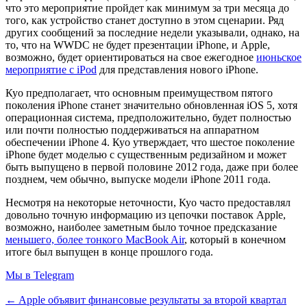
что это мероприятие пройдет как минимум за три месяца до
того, как устройство станет доступно в этом сценарии. Ряд
других сообщений за последние недели указывали, однако, на
то, что на WWDC не будет презентации iPhone, и Apple,
возможно, будет ориентироваться на свое ежегодное
июньское
мероприятие с iPod
для представления нового iPhone.
Куо предполагает, что основным преимуществом пятого
поколения iPhone станет значительно обновленная iOS 5, хотя
операционная система, предположительно, будет полностью
или почти полностью поддерживаться на аппаратном
обеспечении iPhone 4. Куо утверждает, что шестое поколение
iPhone будет моделью с существенным редизайном и может
быть выпущено в первой половине 2012 года, даже при более
позднем, чем обычно, выпуске модели iPhone 2011 года.
Несмотря на некоторые неточности, Куо часто предоставлял
довольно точную информацию из цепочки поставок Apple,
возможно, наиболее заметным было точное предсказание
меньшего, более тонкого MacBook Air
, который в конечном
итоге был выпущен в конце прошлого года.
Мы в Telegram
← Apple объявит финансовые результаты за второй квартал