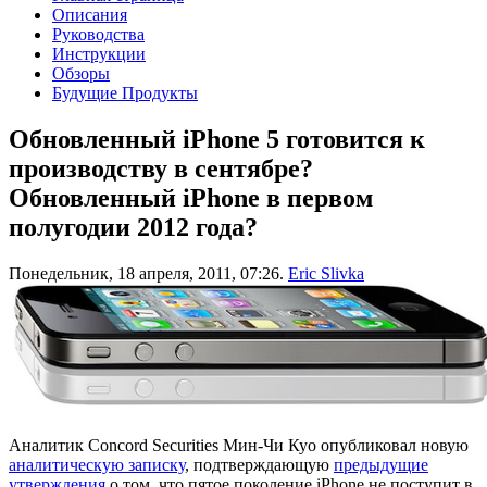
Описания
Руководства
Инструкции
Обзоры
Будущие Продукты
Обновленный iPhone 5 готовится к
производству в сентябре?
Обновленный iPhone в первом
полугодии 2012 года?
Понедельник, 18 апреля, 2011, 07:26.
Eric Slivka
Аналитик Concord Securities Мин-Чи Куо опубликовал новую
аналитическую записку
, подтверждающую
предыдущие
утверждения
о том, что пятое поколение iPhone не поступит в