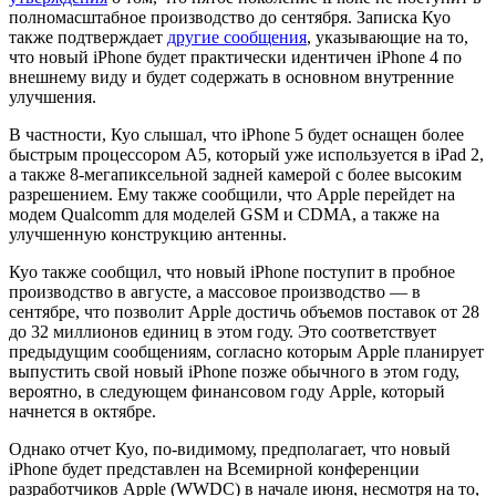
полномасштабное производство до сентября. Записка Куо
также подтверждает
другие сообщения
, указывающие на то,
что новый iPhone будет практически идентичен iPhone 4 по
внешнему виду и будет содержать в основном внутренние
улучшения.
В частности, Куо слышал, что iPhone 5 будет оснащен более
быстрым процессором A5, который уже используется в iPad 2,
а также 8-мегапиксельной задней камерой с более высоким
разрешением. Ему также сообщили, что Apple перейдет на
модем Qualcomm для моделей GSM и CDMA, а также на
улучшенную конструкцию антенны.
Куо также сообщил, что новый iPhone поступит в пробное
производство в августе, а массовое производство — в
сентябре, что позволит Apple достичь объемов поставок от 28
до 32 миллионов единиц в этом году. Это соответствует
предыдущим сообщениям, согласно которым Apple планирует
выпустить свой новый iPhone позже обычного в этом году,
вероятно, в следующем финансовом году Apple, который
начнется в октябре.
Однако отчет Куо, по-видимому, предполагает, что новый
iPhone будет представлен на Всемирной конференции
разработчиков Apple (WWDC) в начале июня, несмотря на то,