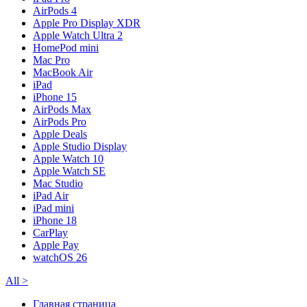
AirPods 4
Apple Pro Display XDR
Apple Watch Ultra 2
HomePod mini
Mac Pro
MacBook Air
iPad
iPhone 15
AirPods Max
AirPods Pro
Apple Deals
Apple Studio Display
Apple Watch 10
Apple Watch SE
Mac Studio
iPad Air
iPad mini
iPhone 18
CarPlay
Apple Pay
watchOS 26
All
>
Главная страница