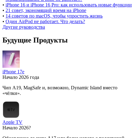
•
iPhone 16 и iPhone 16 Pro: как использовать новые функции
•
21 совет, экономящий время на iPhone
•
14 советов по macOS, чтобы упростить жизнь
•
Один AirPod не работает. Что делать?
Другие руководства
Будущие Продукты
iPhone 17e
Начало 2026 года
Чип A19, MagSafe и, возможно, Dynamic Island вместо
«чёлки».
Apple TV
Начало 2026?