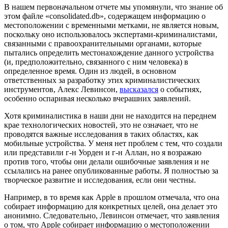
В нашем первоначальном отчете мы упомянули, что знание об
этом файле «consolidated.db», содержащем информацию о
местоположении с временными метками, не является новым,
поскольку оно использовалось экспертами-криминалистами,
связанными с правоохранительными органами, которые
пытались определить местонахождение данного устройства
(и, предположительно, связанного с ним человека) в
определенное время. Один из людей, в основном
ответственных за разработку этих криминалистических
инструментов, Алекс Левинсон,
высказался
о событиях,
особенно оспаривая несколько вчерашних заявлений.
Хотя криминалистика в наши дни не находится на переднем
крае технологических новостей, это не означает, что не
проводятся важные исследования в таких областях, как
мобильные устройства. У меня нет проблем с тем, что создали
или представили г-н Уорден и г-н Аллан, но я возражаю
против того, чтобы они делали ошибочные заявления и не
ссылались на ранее опубликованные работы. Я полностью за
творческое развитие и исследования, если они честны.
Например, в то время как Apple в прошлом отмечала, что она
собирает информацию для конкретных целей, она делает это
анонимно. Следовательно, Левинсон отмечает, что заявления
о том, что Apple собирает информацию о местоположении