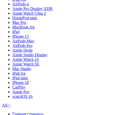
AirPods 4
Apple Pro Display XDR
Apple Watch Ultra 2
HomePod mini
Mac Pro
MacBook Air
iPad
iPhone 15
AirPods Max
AirPods Pro
Apple Deals
Apple Studio Display
Apple Watch 10
Apple Watch SE
Mac Studio
iPad Air
iPad mini
iPhone 18
CarPlay
Apple Pay
watchOS 26
All
>
Главная страница