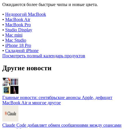
Ожидаются более быстрые чипы и новые цвета.
•
Недорогой MacBook
•
MacBook Air
•
MacBook Pro
•
Studio Display
•
Mac mini
•
Mac Studio
•
iPhone 18 Pro
•
Складной iPhone
Посмотреть полный календарь продуктов
Другие новости
Главные новости: сентябрьские анонсы Apple, дефицит
MacBook Air и многое другое
Claude Code добавляет обмен сообщениями между сеансами