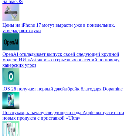
на macOS
Цены на iPhone 17 могут вырасти уже в понедельник,
утверждают слухи
OpenAI откладывает выпуск своей следующей крупной
модели ИИ «Astra» из-за серьезных опасений по поводу
хакерских угроз
iOS 26 получает первый джейлбрейк благодаря Dopamine
По слухам, к началу следующего года Apple выпустит три
новых продукта с приставкой «Ultra»