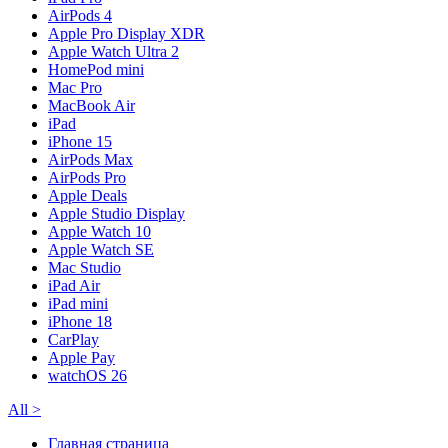
AirPods 4
Apple Pro Display XDR
Apple Watch Ultra 2
HomePod mini
Mac Pro
MacBook Air
iPad
iPhone 15
AirPods Max
AirPods Pro
Apple Deals
Apple Studio Display
Apple Watch 10
Apple Watch SE
Mac Studio
iPad Air
iPad mini
iPhone 18
CarPlay
Apple Pay
watchOS 26
All
>
Главная страница