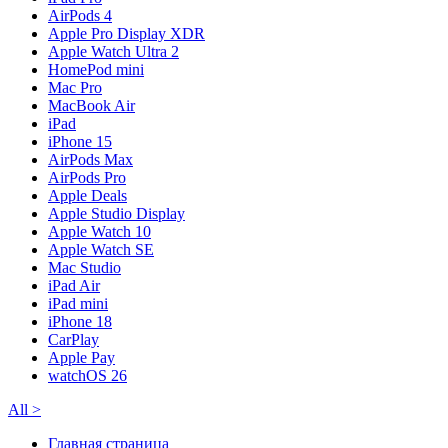
AirPods 4
Apple Pro Display XDR
Apple Watch Ultra 2
HomePod mini
Mac Pro
MacBook Air
iPad
iPhone 15
AirPods Max
AirPods Pro
Apple Deals
Apple Studio Display
Apple Watch 10
Apple Watch SE
Mac Studio
iPad Air
iPad mini
iPhone 18
CarPlay
Apple Pay
watchOS 26
All
>
Главная страница