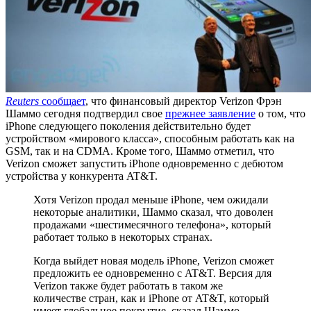
Reuters
сообщает
, что финансовый директор Verizon Фрэн
Шаммо сегодня подтвердил свое
прежнее заявление
о том, что
iPhone следующего поколения действительно будет
устройством «мирового класса», способным работать как на
GSM, так и на CDMA. Кроме того, Шаммо отметил, что
Verizon сможет запустить iPhone одновременно с дебютом
устройства у конкурента AT&T.
Хотя Verizon продал меньше iPhone, чем ожидали
некоторые аналитики, Шаммо сказал, что доволен
продажами «шестимесячного телефона», который
работает только в некоторых странах.
Когда выйдет новая модель iPhone, Verizon сможет
предложить ее одновременно с AT&T. Версия для
Verizon также будет работать в таком же
количестве стран, как и iPhone от AT&T, который
имеет глобальное покрытие, сказал Шаммо.