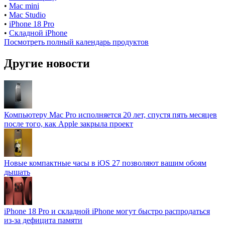
•
Mac mini
•
Mac Studio
•
iPhone 18 Pro
•
Складной iPhone
Посмотреть полный календарь продуктов
Другие новости
Компьютеру Mac Pro исполняется 20 лет, спустя пять месяцев
после того, как Apple закрыла проект
Новые компактные часы в iOS 27 позволяют вашим обоям
дышать
iPhone 18 Pro и складной iPhone могут быстро распродаться
из-за дефицита памяти