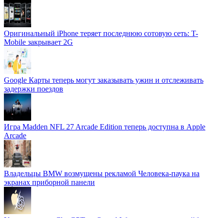
Оригинальный iPhone теряет последнюю сотовую сеть: T-
Mobile закрывает 2G
Google Карты теперь могут заказывать ужин и отслеживать
задержки поездов
Игра Madden NFL 27 Arcade Edition теперь доступна в Apple
Arcade
Владельцы BMW возмущены рекламой Человека-паука на
экранах приборной панели