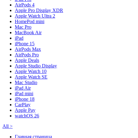
AirPods 4
Apple Pro Display XDR
Apple Watch Ultra 2
HomePod mini
Mac Pro
MacBook Air
iPad
iPhone 15
AirPods Max
AirPods Pro
Apple Deals
Apple Studio Display
Apple Watch 10
Apple Watch SE
Mac Studio
iPad Air
iPad mini
iPhone 18
CarPlay
Apple Pay
watchOS 26
All
>
Главная страница