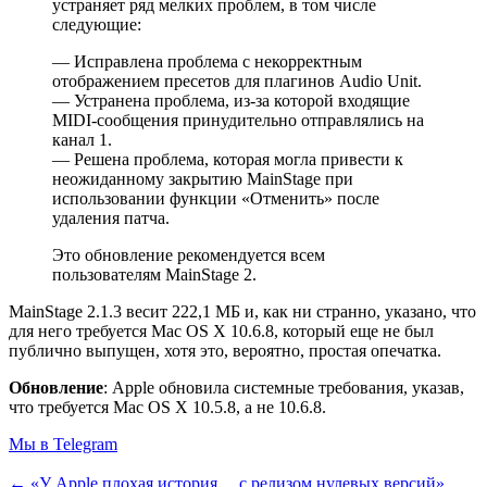
устраняет ряд мелких проблем, в том числе
следующие:
— Исправлена проблема с некорректным
отображением пресетов для плагинов Audio Unit.
— Устранена проблема, из-за которой входящие
MIDI-сообщения принудительно отправлялись на
канал 1.
— Решена проблема, которая могла привести к
неожиданному закрытию MainStage при
использовании функции «Отменить» после
удаления патча.
Это обновление рекомендуется всем
пользователям MainStage 2.
MainStage 2.1.3 весит 222,1 МБ и, как ни странно, указано, что
для него требуется Mac OS X 10.6.8, который еще не был
публично выпущен, хотя это, вероятно, простая опечатка.
Обновление
: Apple обновила системные требования, указав,
что требуется Mac OS X 10.5.8, а не 10.6.8.
Мы в Telegram
← «У Apple плохая история… с релизом нулевых версий»