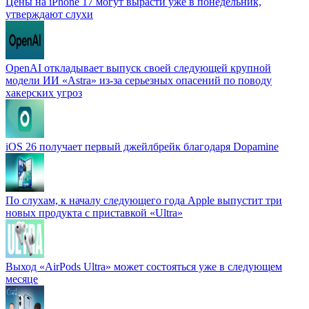
Цены на iPhone 17 могут вырасти уже в понедельник,
утверждают слухи
OpenAI откладывает выпуск своей следующей крупной
модели ИИ «Astra» из-за серьезных опасений по поводу
хакерских угроз
iOS 26 получает первый джейлбрейк благодаря Dopamine
По слухам, к началу следующего года Apple выпустит три
новых продукта с приставкой «Ultra»
Выход «AirPods Ultra» может состояться уже в следующем
месяце