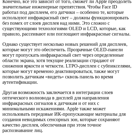
Конечно, все это зависит от того, сможет ли Apple преодолеть
значительные инженерные препятствия. Чтобы Face ID
работал под дисплеем, его датчики – особенно те, которые
используют инфракрасный свет – должны функционировать
без помех от слоев дисплея над ними. Это сложно с
существующими технологиями OLED и LCD, которые, как
правило, рассеивают или поглощают инфракрасные сигналы.
Однако существует несколько новых решений для дисплеев,
которые могут это обеспечить. Прозрачные OLED-панели
могут пропускать инфракрасный свет через определенные
области экрана, хотя текущие реализации страдают от
снижения яркости и четкости. LTPO-дисплеи с субпикселями,
которые могут временно деактивироваться, также могут
позволить датчикам «видеть» сквозь панель во время
аутентификации.
Другая возможность заключается в интеграции слоев
оптического волновода в дисплей для направления
инфракрасных сигналов к датчикам и от них с
минимальными искажениями. Apple также может
использовать передовые ИК-пропускающие материалы для
создания невидимых сенсорных зон, которые сохраняют
качество дисплея, обеспечивая при этом точное
распознавание лиц.