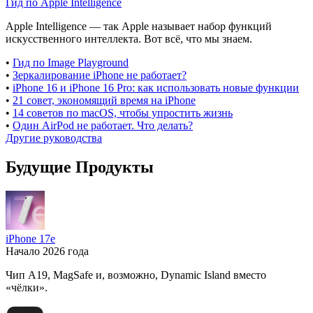
Гид по Apple Intelligence
Apple Intelligence — так Apple называет набор функций
искусственного интеллекта. Вот всё, что мы знаем.
•
Гид по Image Playground
•
Зеркалирование iPhone не работает?
•
iPhone 16 и iPhone 16 Pro: как использовать новые функции
•
21 совет, экономящий время на iPhone
•
14 советов по macOS, чтобы упростить жизнь
•
Один AirPod не работает. Что делать?
Другие руководства
Будущие Продукты
iPhone 17e
Начало 2026 года
Чип A19, MagSafe и, возможно, Dynamic Island вместо
«чёлки».