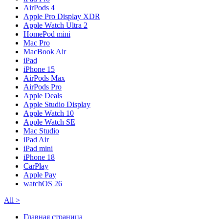
AirPods 4
Apple Pro Display XDR
Apple Watch Ultra 2
HomePod mini
Mac Pro
MacBook Air
iPad
iPhone 15
AirPods Max
AirPods Pro
Apple Deals
Apple Studio Display
Apple Watch 10
Apple Watch SE
Mac Studio
iPad Air
iPad mini
iPhone 18
CarPlay
Apple Pay
watchOS 26
All
>
Главная страница