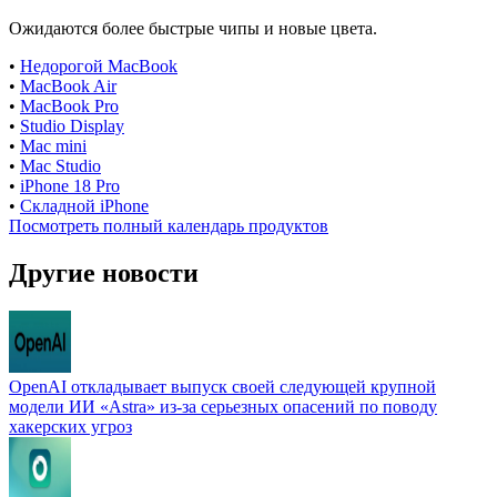
Ожидаются более быстрые чипы и новые цвета.
•
Недорогой MacBook
•
MacBook Air
•
MacBook Pro
•
Studio Display
•
Mac mini
•
Mac Studio
•
iPhone 18 Pro
•
Складной iPhone
Посмотреть полный календарь продуктов
Другие новости
OpenAI откладывает выпуск своей следующей крупной
модели ИИ «Astra» из-за серьезных опасений по поводу
хакерских угроз