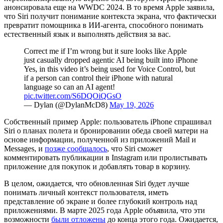
анонсировала еще на WWDC 2024. В то время Apple заявила,
что Siri получит понимание контекста экрана, что фактически
превратит помощника в ИИ-агента, способного понимать
естественный язык и выполнять действия за вас.
Correct me if I’m wrong but it sure looks like Apple
just casually dropped agentic AI being built into iPhone
Yes, in this video it’s being used for Voice Control, but
if a person can control their iPhone with natural
language so can an AI agent!
pic.twitter.com/S6DQOiQGsO
— Dylan (@DylanMcD8)
May 19, 2026
Собственный пример Apple: пользователь iPhone спрашивал
Siri о планах полета и бронировании обеда своей матери на
основе информации, полученной из приложений Mail и
Messages, и
позже сообщалось
, что Siri сможет
комментировать публикации в Instagram или пролистывать
приложение для покупок и добавлять товар в корзину.
В целом, ожидается, что обновленная Siri будет лучше
понимать личный контекст пользователя, иметь
представление об экране и более глубокий контроль над
приложениями. В марте 2025 года Apple объявила, что эти
возможности
были отложены
до конца этого года. Ожидается,