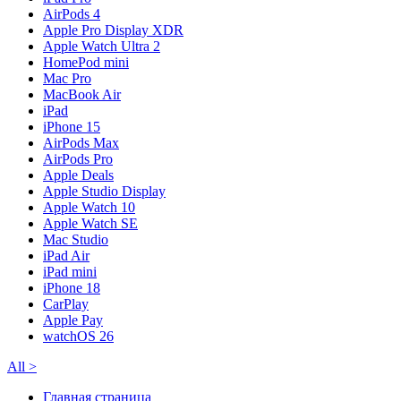
AirPods 4
Apple Pro Display XDR
Apple Watch Ultra 2
HomePod mini
Mac Pro
MacBook Air
iPad
iPhone 15
AirPods Max
AirPods Pro
Apple Deals
Apple Studio Display
Apple Watch 10
Apple Watch SE
Mac Studio
iPad Air
iPad mini
iPhone 18
CarPlay
Apple Pay
watchOS 26
All
>
Главная страница