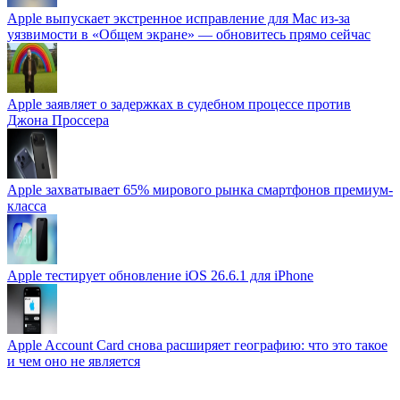
Apple выпускает экстренное исправление для Mac из-за
уязвимости в «Общем экране» — обновитесь прямо сейчас
Apple заявляет о задержках в судебном процессе против
Джона Проссера
Apple захватывает 65% мирового рынка смартфонов премиум-
класса
Apple тестирует обновление iOS 26.6.1 для iPhone
Apple Account Card снова расширяет географию: что это такое
и чем оно не является