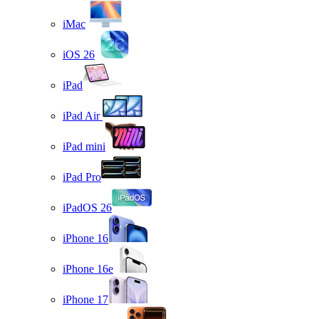
iMac
iOS 26
iPad
iPad Air
iPad mini
iPad Pro
iPadOS 26
iPhone 16
iPhone 16e
iPhone 17