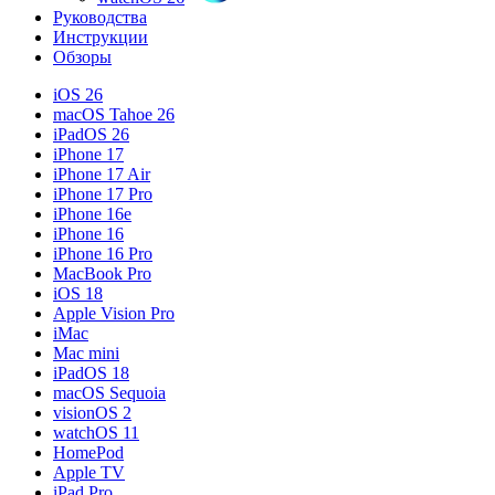
Руководства
Инструкции
Обзоры
iOS 26
macOS Tahoe 26
iPadOS 26
iPhone 17
iPhone 17 Air
iPhone 17 Pro
iPhone 16e
iPhone 16
iPhone 16 Pro
MacBook Pro
iOS 18
Apple Vision Pro
iMac
Mac mini
iPadOS 18
macOS Sequoia
visionOS 2
watchOS 11
HomePod
Apple TV
iPad Pro