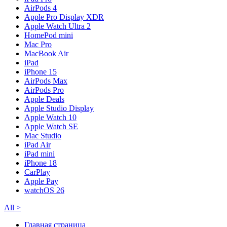
AirPods 4
Apple Pro Display XDR
Apple Watch Ultra 2
HomePod mini
Mac Pro
MacBook Air
iPad
iPhone 15
AirPods Max
AirPods Pro
Apple Deals
Apple Studio Display
Apple Watch 10
Apple Watch SE
Mac Studio
iPad Air
iPad mini
iPhone 18
CarPlay
Apple Pay
watchOS 26
All
>
Главная страница