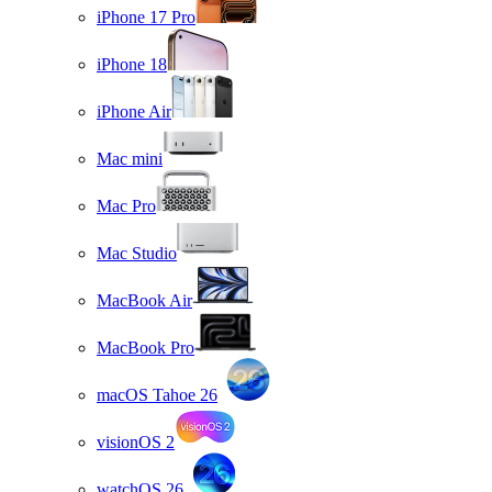
iPhone 17 Pro
iPhone 18
iPhone Air
Mac mini
Mac Pro
Mac Studio
MacBook Air
MacBook Pro
macOS Tahoe 26
visionOS 2
watchOS 26