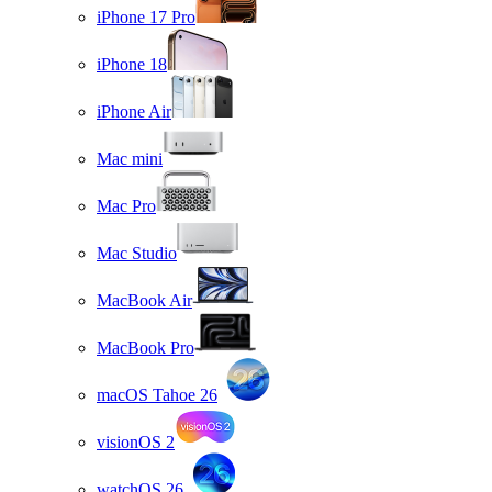
iPhone 17 Pro
iPhone 18
iPhone Air
Mac mini
Mac Pro
Mac Studio
MacBook Air
MacBook Pro
macOS Tahoe 26
visionOS 2
watchOS 26