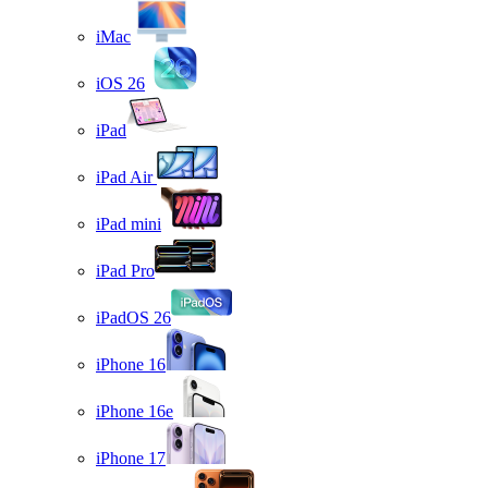
iMac
iOS 26
iPad
iPad Air
iPad mini
iPad Pro
iPadOS 26
iPhone 16
iPhone 16e
iPhone 17