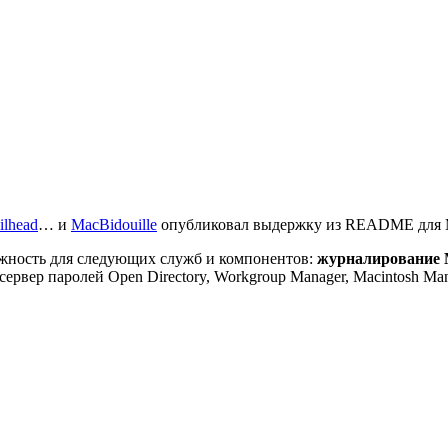
ilhead
… и
MacBidouille
опубликовал выдержку из README для Mac
дежность для следующих служб и компонентов:
журналирование 
ервер паролей Open Directory, Workgroup Manager, Macintosh Mana