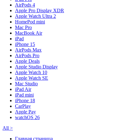
AirPods 4
Apple Pro Display XDR
Apple Watch Ultra 2
HomePod mini
Mac Pro
MacBook Air
iPad
iPhone 15
AirPods Max
AirPods Pro
Apple Deals
Apple Studio Display
Apple Watch 10
Apple Watch SE
Mac Studio
iPad Air
iPad mini
iPhone 18
CarPlay
Apple Pay
watchOS 26
All
>
Главная страница