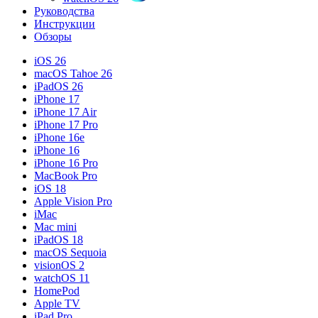
Руководства
Инструкции
Обзоры
iOS 26
macOS Tahoe 26
iPadOS 26
iPhone 17
iPhone 17 Air
iPhone 17 Pro
iPhone 16e
iPhone 16
iPhone 16 Pro
MacBook Pro
iOS 18
Apple Vision Pro
iMac
Mac mini
iPadOS 18
macOS Sequoia
visionOS 2
watchOS 11
HomePod
Apple TV
iPad Pro