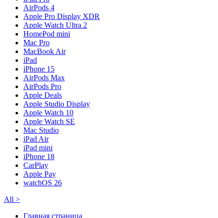
AirPods 4
Apple Pro Display XDR
Apple Watch Ultra 2
HomePod mini
Mac Pro
MacBook Air
iPad
iPhone 15
AirPods Max
AirPods Pro
Apple Deals
Apple Studio Display
Apple Watch 10
Apple Watch SE
Mac Studio
iPad Air
iPad mini
iPhone 18
CarPlay
Apple Pay
watchOS 26
All
>
Главная страница