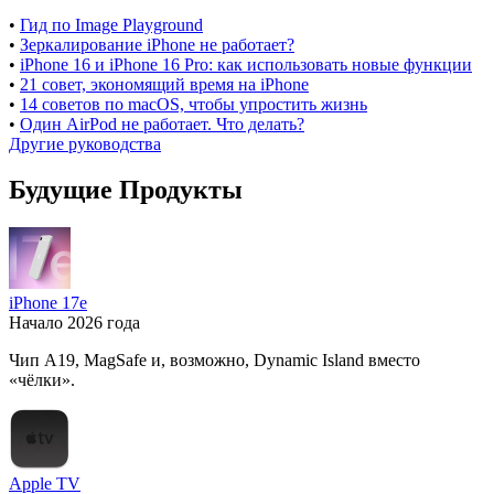
•
Гид по Image Playground
•
Зеркалирование iPhone не работает?
•
iPhone 16 и iPhone 16 Pro: как использовать новые функции
•
21 совет, экономящий время на iPhone
•
14 советов по macOS, чтобы упростить жизнь
•
Один AirPod не работает. Что делать?
Другие руководства
Будущие Продукты
iPhone 17e
Начало 2026 года
Чип A19, MagSafe и, возможно, Dynamic Island вместо
«чёлки».
Apple TV