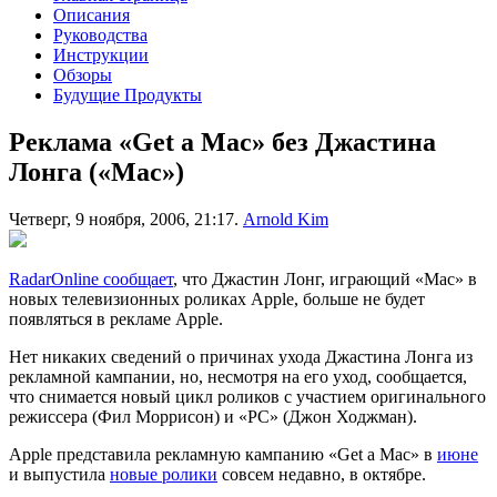
Описания
Руководства
Инструкции
Обзоры
Будущие Продукты
Реклама «Get a Mac» без Джастина
Лонга («Mac»)
Четверг, 9 ноября, 2006, 21:17.
Arnold Kim
RadarOnline сообщает
, что Джастин Лонг, играющий «Mac» в
новых телевизионных роликах Apple, больше не будет
появляться в рекламе Apple.
Нет никаких сведений о причинах ухода Джастина Лонга из
рекламной кампании, но, несмотря на его уход, сообщается,
что снимается новый цикл роликов с участием оригинального
режиссера (Фил Моррисон) и «PC» (Джон Ходжман).
Apple представила рекламную кампанию «Get a Mac» в
июне
и выпустила
новые ролики
совсем недавно, в октябре.