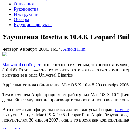
Описания
Руководства
Инструкции
Обзоры
Будущие Продукты
Улучшения Rosetta в 10.4.8, Leopard Buil
Четверг, 9 ноября, 2006, 16:34.
Arnold Kim
Macworld сообщает
, что, согласно их тестам, технология эмул
(10.4.8). Rosetta — это технология, которая позволяет компьюте
выпущены в виде Universal Binaries.
Apple выпустила обновление Mac OS X 10.4.8 29 сентября 2006
Тем временем Apple продолжает работу над Mac OS X 10.5 (Leop
дальнейшее улучшение производительности и исправление оши
В то время как официальное ожидание выпуска Leopard
намече
выпуск. Выпуск Mac OS X 10.5 (Leopard) от Apple, безусловно,
покупателям 30 января 2007 года, в то время как корпоративн