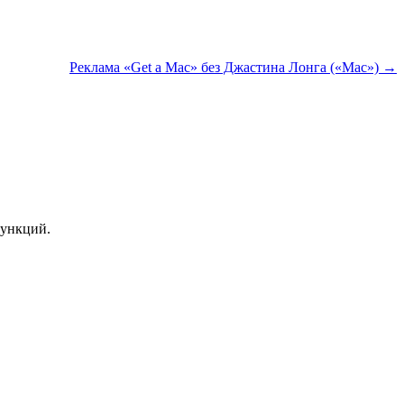
Реклама «Get a Mac» без Джастина Лонга («Mac») →
функций.