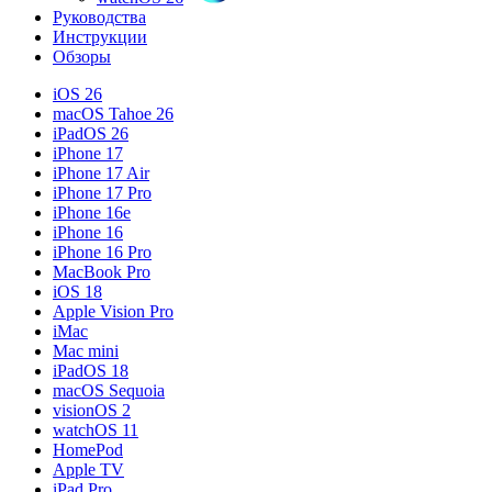
Руководства
Инструкции
Обзоры
iOS 26
macOS Tahoe 26
iPadOS 26
iPhone 17
iPhone 17 Air
iPhone 17 Pro
iPhone 16e
iPhone 16
iPhone 16 Pro
MacBook Pro
iOS 18
Apple Vision Pro
iMac
Mac mini
iPadOS 18
macOS Sequoia
visionOS 2
watchOS 11
HomePod
Apple TV
iPad Pro