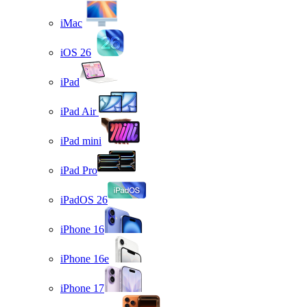
iMac
iOS 26
iPad
iPad Air
iPad mini
iPad Pro
iPadOS 26
iPhone 16
iPhone 16e
iPhone 17