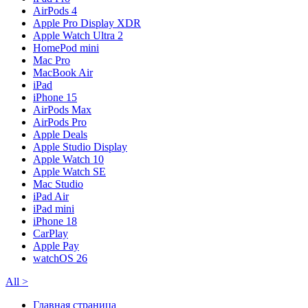
AirPods 4
Apple Pro Display XDR
Apple Watch Ultra 2
HomePod mini
Mac Pro
MacBook Air
iPad
iPhone 15
AirPods Max
AirPods Pro
Apple Deals
Apple Studio Display
Apple Watch 10
Apple Watch SE
Mac Studio
iPad Air
iPad mini
iPhone 18
CarPlay
Apple Pay
watchOS 26
All
>
Главная страница