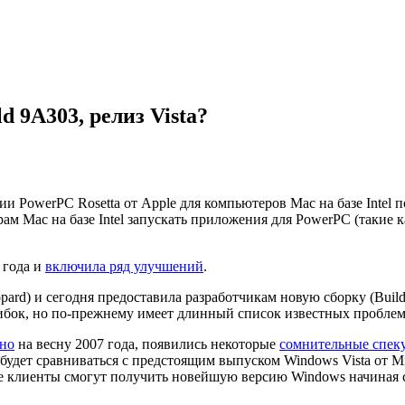
d 9A303, релиз Vista?
яции PowerPC Rosetta от Apple для компьютеров Mac на базе Inte
рам Mac на базе Intel запускать приложения для PowerPC (такие ка
 года и
включила ряд улучшений
.
ard) и сегодня предоставила разработчикам новую сборку (Build
бок, но по-прежнему имеет длинный список известных проблем
но
на весну 2007 года, появились некоторые
сомнительные спек
 будет сравниваться с предстоящим выпуском Windows Vista от Mi
ые клиенты смогут получить новейшую версию Windows начиная с