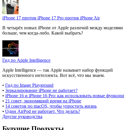
iPhone 17 против iPhone 17 Pro против iPhone Air
В четырёх новых iPhone от Apple различий между моделями
больше, чем когда-либо. Какой выбрать?
Гид по Apple Intelligence
Apple Intelligence — так Apple называет набор функций
искусственного интеллекта. Вот всё, что мы знаем.
•
Гид по Image Playground
•
Зеркалирование iPhone не работает?
•
iPhone 16 и iPhone 16 Pro: как использовать новые функции
•
21 совет, экономящий время на iPhone
•
14 советов по macOS, чтобы упростить жизнь
•
Один AirPod не работает. Что делать?
Другие руководства
Будущие Продукты