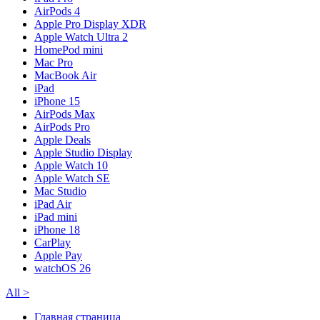
AirPods 4
Apple Pro Display XDR
Apple Watch Ultra 2
HomePod mini
Mac Pro
MacBook Air
iPad
iPhone 15
AirPods Max
AirPods Pro
Apple Deals
Apple Studio Display
Apple Watch 10
Apple Watch SE
Mac Studio
iPad Air
iPad mini
iPhone 18
CarPlay
Apple Pay
watchOS 26
All
>
Главная страница