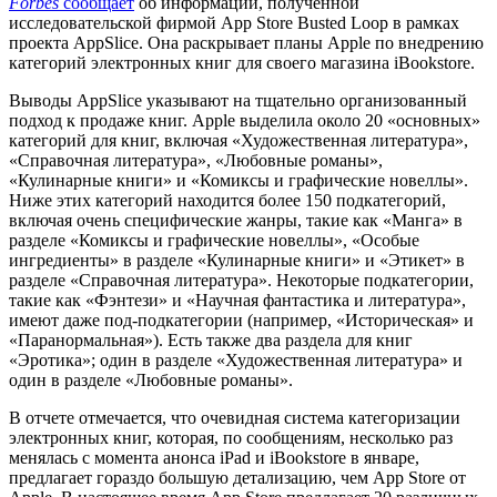
Forbes
сообщает
об информации, полученной
исследовательской фирмой App Store Busted Loop в рамках
проекта AppSlice. Она раскрывает планы Apple по внедрению
категорий электронных книг для своего магазина iBookstore.
Выводы AppSlice указывают на тщательно организованный
подход к продаже книг. Apple выделила около 20 «основных»
категорий для книг, включая «Художественная литература»,
«Справочная литература», «Любовные романы»,
«Кулинарные книги» и «Комиксы и графические новеллы».
Ниже этих категорий находится более 150 подкатегорий,
включая очень специфические жанры, такие как «Манга» в
разделе «Комиксы и графические новеллы», «Особые
ингредиенты» в разделе «Кулинарные книги» и «Этикет» в
разделе «Справочная литература». Некоторые подкатегории,
такие как «Фэнтези» и «Научная фантастика и литература»,
имеют даже под-подкатегории (например, «Историческая» и
«Паранормальная»). Есть также два раздела для книг
«Эротика»; один в разделе «Художественная литература» и
один в разделе «Любовные романы».
В отчете отмечается, что очевидная система категоризации
электронных книг, которая, по сообщениям, несколько раз
менялась с момента анонса iPad и iBookstore в январе,
предлагает гораздо большую детализацию, чем App Store от