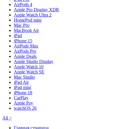
AirPods 4
Apple Pro Display XDR
Apple Watch Ultra 2
HomePod mini
Mac Pro
MacBook Air
iPad
iPhone 15
AirPods Max
AirPods Pro
Apple Deals
Apple Studio Display
Apple Watch 10
Apple Watch SE
Mac Studio
iPad Air
iPad mini
iPhone 18
CarPlay
Apple Pay
watchOS 26
All
>
Главная страница