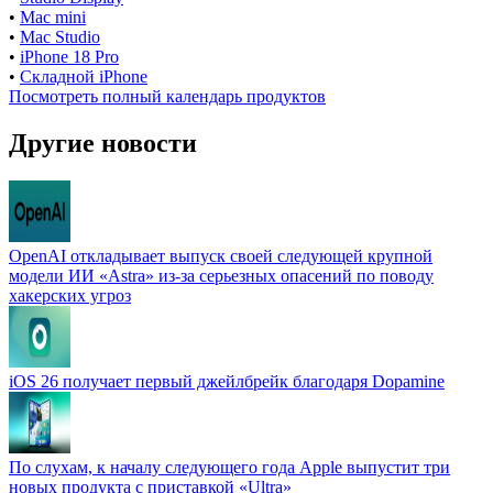
•
Mac mini
•
Mac Studio
•
iPhone 18 Pro
•
Складной iPhone
Посмотреть полный календарь продуктов
Другие новости
OpenAI откладывает выпуск своей следующей крупной
модели ИИ «Astra» из-за серьезных опасений по поводу
хакерских угроз
iOS 26 получает первый джейлбрейк благодаря Dopamine
По слухам, к началу следующего года Apple выпустит три
новых продукта с приставкой «Ultra»