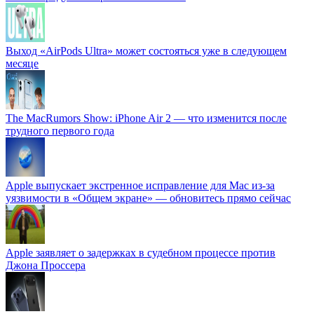
Выход «AirPods Ultra» может состояться уже в следующем
месяце
The MacRumors Show: iPhone Air 2 — что изменится после
трудного первого года
Apple выпускает экстренное исправление для Mac из-за
уязвимости в «Общем экране» — обновитесь прямо сейчас
Apple заявляет о задержках в судебном процессе против
Джона Проссера