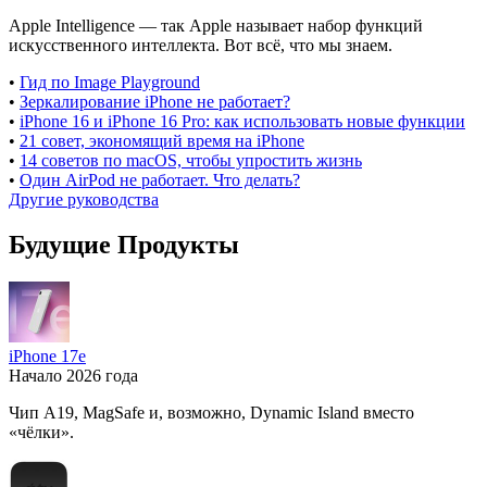
Apple Intelligence — так Apple называет набор функций
искусственного интеллекта. Вот всё, что мы знаем.
•
Гид по Image Playground
•
Зеркалирование iPhone не работает?
•
iPhone 16 и iPhone 16 Pro: как использовать новые функции
•
21 совет, экономящий время на iPhone
•
14 советов по macOS, чтобы упростить жизнь
•
Один AirPod не работает. Что делать?
Другие руководства
Будущие Продукты
iPhone 17e
Начало 2026 года
Чип A19, MagSafe и, возможно, Dynamic Island вместо
«чёлки».