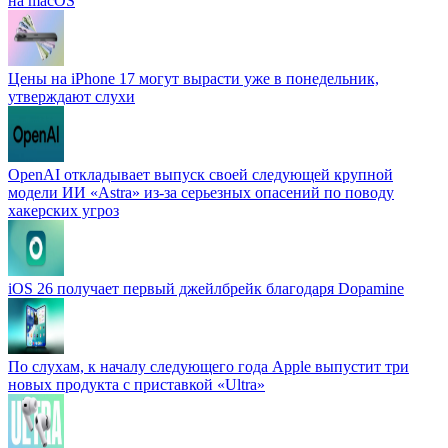
на macOS
Цены на iPhone 17 могут вырасти уже в понедельник,
утверждают слухи
OpenAI откладывает выпуск своей следующей крупной
модели ИИ «Astra» из-за серьезных опасений по поводу
хакерских угроз
iOS 26 получает первый джейлбрейк благодаря Dopamine
По слухам, к началу следующего года Apple выпустит три
новых продукта с приставкой «Ultra»