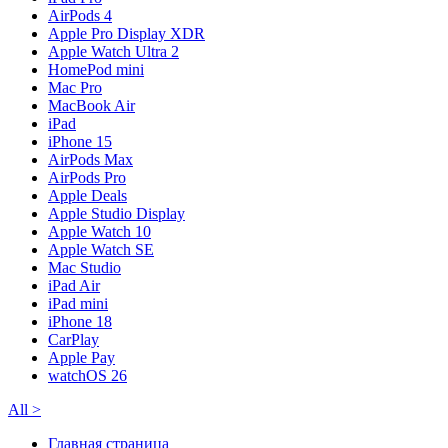
AirPods 4
Apple Pro Display XDR
Apple Watch Ultra 2
HomePod mini
Mac Pro
MacBook Air
iPad
iPhone 15
AirPods Max
AirPods Pro
Apple Deals
Apple Studio Display
Apple Watch 10
Apple Watch SE
Mac Studio
iPad Air
iPad mini
iPhone 18
CarPlay
Apple Pay
watchOS 26
All
>
Главная страница