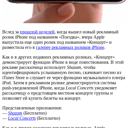
Вслед за
прошлой неделей
, когда вышел новый рекламный
ролик iPhone под названием «Поездка», вчера Apple
выпустила еще один ролик под названием «Концерт» и
разместила его в
галерее рекламных роликов iPhone
.
Как и в других недавних рекламных роликах, «Концерт»
демонстрирует функции iPhone в виде повествования. В этой
рекламе рассказчица использует
Shazam
, чтобы
идентифицировать услышанную песню, скачивает песню из
iTunes Store и слушает ее через функцию музыкального плеера
iPod. Затем в рекламном ролике демонстрируется система
push-уведомлений iPhone, когда
Local Concerts
уведомляет
рассказчицу о предстоящем местном концерте группы и
позволяет ей купить билеты на концерт.
Представленные приложения:
—
Shazam
(Бесплатно)
—
Local Concerts
(Бесплатно)
Как и в других недавних рекламных роликах, Apple