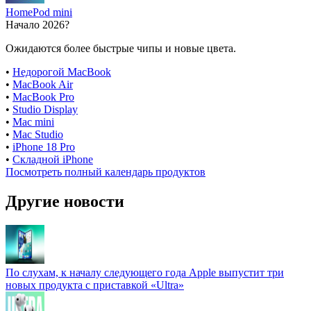
HomePod mini
Начало 2026?
Ожидаются более быстрые чипы и новые цвета.
•
Недорогой MacBook
•
MacBook Air
•
MacBook Pro
•
Studio Display
•
Mac mini
•
Mac Studio
•
iPhone 18 Pro
•
Складной iPhone
Посмотреть полный календарь продуктов
Другие новости
По слухам, к началу следующего года Apple выпустит три
новых продукта с приставкой «Ultra»