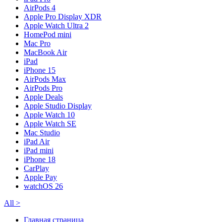
AirPods 4
Apple Pro Display XDR
Apple Watch Ultra 2
HomePod mini
Mac Pro
MacBook Air
iPad
iPhone 15
AirPods Max
AirPods Pro
Apple Deals
Apple Studio Display
Apple Watch 10
Apple Watch SE
Mac Studio
iPad Air
iPad mini
iPhone 18
CarPlay
Apple Pay
watchOS 26
All
>
Главная страница