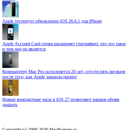
Apple тестирует обновление iOS 26.6.1 для iPhone
Apple Account Card снова расширяет географию: что это такое
и чем оно не является
Компьютеру Mac Pro исполняется 20 лет, спустя пять месяцев
после того, как Apple закрыла проект
Новые компактные часы в iOS 27 позволяют вашим обоям
дышать
Copyright (c) 2000-2026 MacRumors.ru