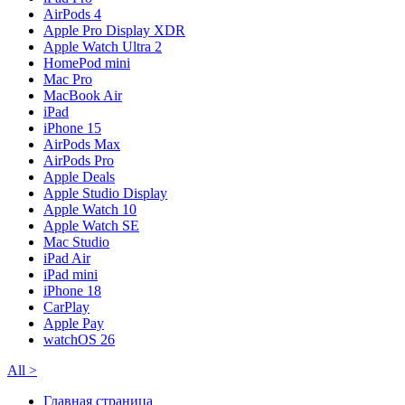
AirPods 4
Apple Pro Display XDR
Apple Watch Ultra 2
HomePod mini
Mac Pro
MacBook Air
iPad
iPhone 15
AirPods Max
AirPods Pro
Apple Deals
Apple Studio Display
Apple Watch 10
Apple Watch SE
Mac Studio
iPad Air
iPad mini
iPhone 18
CarPlay
Apple Pay
watchOS 26
All
>
Главная страница