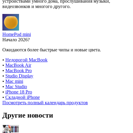
устройствами умного дома, прослушивания музыки,
видеозвонков и многого другого.
HomePod mini
Начало 2026?
Ожидаются более быстрые чипы и новые цвета.
•
Недорогой MacBook
•
MacBook Air
•
MacBook Pro
•
Studio Display
•
Mac mini
•
Mac Studio
•
iPhone 18 Pro
•
Складной iPhone
Посмотреть полный календарь продуктов
Другие новости