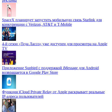
рекламы
SpaceX планирует запустить мобильную связь Starlink для
конкуренции с Verizon, AT&T и T-Mobile
4-й сезон «Теда Лассо» уже доступен для просмотра на Apple
TV
Приложение Sunbird с поддержкой iMessage для Android
возвращается в Google Play Store
Функция iCloud Private Relay от Apple раскрывает реальные
IP-адреса пользователей