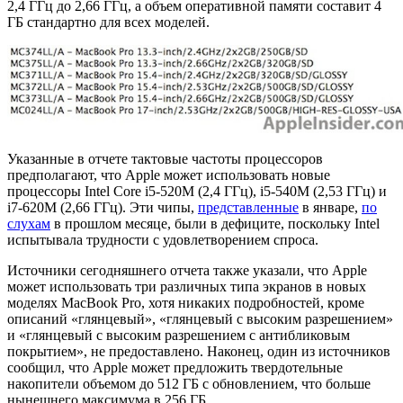
2,4 ГГц до 2,66 ГГц, а объем оперативной памяти составит 4
ГБ стандартно для всех моделей.
Указанные в отчете тактовые частоты процессоров
предполагают, что Apple может использовать новые
процессоры Intel Core i5-520M (2,4 ГГц), i5-540M (2,53 ГГц) и
i7-620M (2,66 ГГц). Эти чипы,
представленные
в январе,
по
слухам
в прошлом месяце, были в дефиците, поскольку Intel
испытывала трудности с удовлетворением спроса.
Источники сегодняшнего отчета также указали, что Apple
может использовать три различных типа экранов в новых
моделях MacBook Pro, хотя никаких подробностей, кроме
описаний «глянцевый», «глянцевый с высоким разрешением»
и «глянцевый с высоким разрешением с антибликовым
покрытием», не предоставлено. Наконец, один из источников
сообщил, что Apple может предложить твердотельные
накопители объемом до 512 ГБ с обновлением, что больше
нынешнего максимума в 256 ГБ.