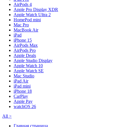
AirPods 4
Apple Pro Display XDR
Apple Watch Ultra 2
HomePod mini
Mac Pro
MacBook Air
iPad
iPhone 15
AirPods Max
AirPods Pro
Apple Deals
Apple Studio Display
Apple Watch 10
Apple Watch SE
Mac Studio
iPad Air
iPad mini
iPhone 18
CarPlay
Apple Pay
watchOS 26
All
>
Главная страница