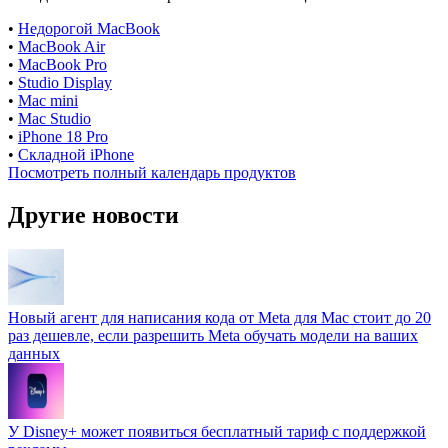
•
Недорогой MacBook
•
MacBook Air
•
MacBook Pro
•
Studio Display
•
Mac mini
•
Mac Studio
•
iPhone 18 Pro
•
Складной iPhone
Посмотреть полный календарь продуктов
Другие новости
Новый агент для написания кода от Meta для Mac стоит до 20
раз дешевле, если разрешить Meta обучать модели на ваших
данных
У Disney+ может появиться бесплатный тариф с поддержкой