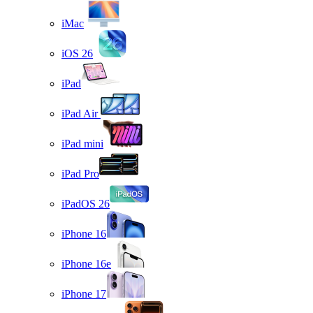
iMac
iOS 26
iPad
iPad Air
iPad mini
iPad Pro
iPadOS 26
iPhone 16
iPhone 16e
iPhone 17