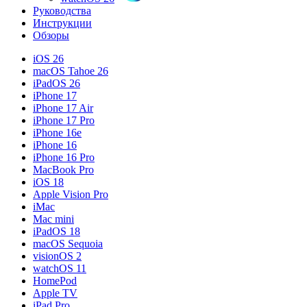
Руководства
Инструкции
Обзоры
iOS 26
macOS Tahoe 26
iPadOS 26
iPhone 17
iPhone 17 Air
iPhone 17 Pro
iPhone 16e
iPhone 16
iPhone 16 Pro
MacBook Pro
iOS 18
Apple Vision Pro
iMac
Mac mini
iPadOS 18
macOS Sequoia
visionOS 2
watchOS 11
HomePod
Apple TV
iPad Pro