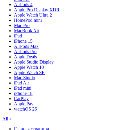
AirPods 4
Apple Pro Display XDR
Apple Watch Ultra 2
HomePod mini
Mac Pro
MacBook Air
iPad
iPhone 15
AirPods Max
AirPods Pro
Apple Deals
Apple Studio Display
Apple Watch 10
Apple Watch SE
Mac Studio
iPad Air
iPad mini
iPhone 18
CarPlay
Apple Pay
watchOS 26
All
>
Главная страница