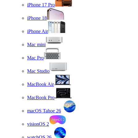
iPhone 17 Pro
iPhone 18
iPhone Air
Mac mini
Mac Pro
Mac Studio
MacBook Air
MacBook Pro
macOS Tahoe 26
visionOS 2
watchOS 26