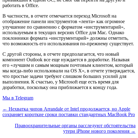
работать в Office.
В частности, в отчете отмечается переход Microsoft на
отображение панели инструментов «лента» как огромное
улучшение по сравнению с форматом «инструментарий»,
используемым в текущих версиях Office для Mac. Однако
поклонники формата «инструментарий» должны отметить,
что возможность его использования по-прежнему существует.
С другой стороны, в отчете предполагается, что новый
компонент Outlook все еще нуждается в доработке. Называя
его «лучшим и самым мощным почтовым клиентом, который
мы когда-либо использовали на OS X», в отчете утверждается,
что простые задачи требуют слишком больших усилий для
выполнения. К счастью, у Microsoft еще есть время для
доработки, поскольку она приближается к концу года.
Мы в Telegram
← Нехватка чипов Arrandale от Intel продолжается, но Apple
сохраняет короткие сроки поставки стандартных MacBook Pro
Правоохранительные органы расследуют обстоятельства
утери iPhone нового поколения →