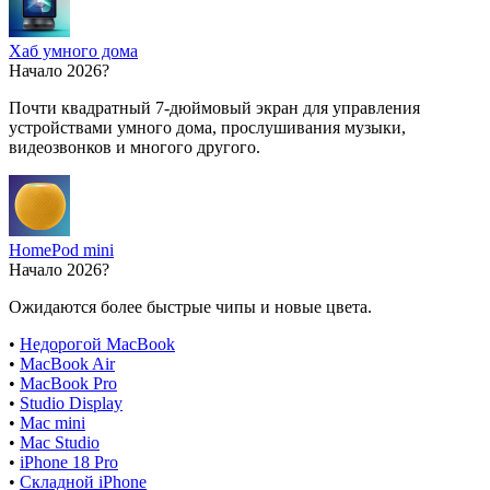
Хаб умного дома
Начало 2026?
Почти квадратный 7-дюймовый экран для управления
устройствами умного дома, прослушивания музыки,
видеозвонков и многого другого.
HomePod mini
Начало 2026?
Ожидаются более быстрые чипы и новые цвета.
•
Недорогой MacBook
•
MacBook Air
•
MacBook Pro
•
Studio Display
•
Mac mini
•
Mac Studio
•
iPhone 18 Pro
•
Складной iPhone