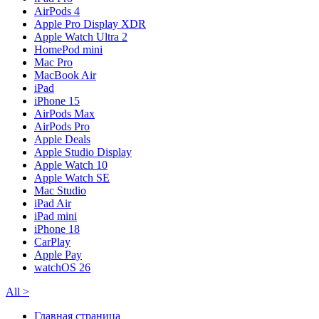
AirPods 4
Apple Pro Display XDR
Apple Watch Ultra 2
HomePod mini
Mac Pro
MacBook Air
iPad
iPhone 15
AirPods Max
AirPods Pro
Apple Deals
Apple Studio Display
Apple Watch 10
Apple Watch SE
Mac Studio
iPad Air
iPad mini
iPhone 18
CarPlay
Apple Pay
watchOS 26
All
>
Главная страница