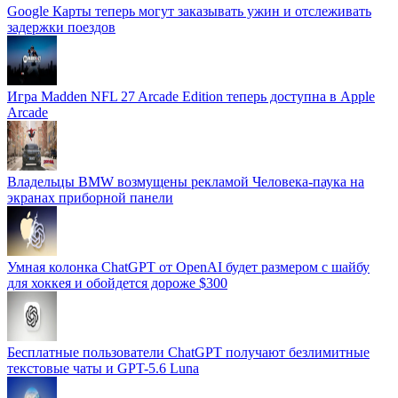
Google Карты теперь могут заказывать ужин и отслеживать
задержки поездов
Игра Madden NFL 27 Arcade Edition теперь доступна в Apple
Arcade
Владельцы BMW возмущены рекламой Человека-паука на
экранах приборной панели
Умная колонка ChatGPT от OpenAI будет размером с шайбу
для хоккея и обойдется дороже $300
Бесплатные пользователи ChatGPT получают безлимитные
текстовые чаты и GPT-5.6 Luna