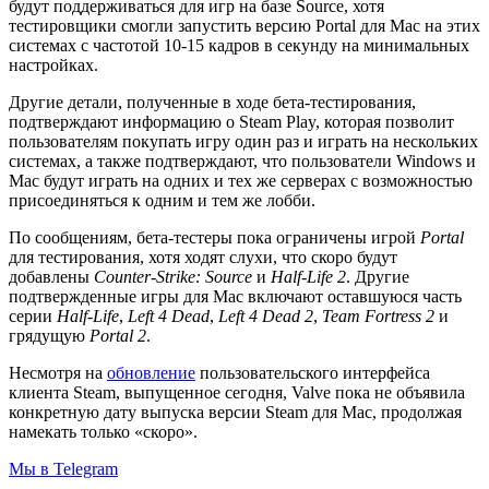
будут поддерживаться для игр на базе Source, хотя
тестировщики смогли запустить версию Portal для Mac на этих
системах с частотой 10-15 кадров в секунду на минимальных
настройках.
Другие детали, полученные в ходе бета-тестирования,
подтверждают информацию о Steam Play, которая позволит
пользователям покупать игру один раз и играть на нескольких
системах, а также подтверждают, что пользователи Windows и
Mac будут играть на одних и тех же серверах с возможностью
присоединяться к одним и тем же лобби.
По сообщениям, бета-тестеры пока ограничены игрой
Portal
для тестирования, хотя ходят слухи, что скоро будут
добавлены
Counter-Strike: Source
и
Half-Life 2
. Другие
подтвержденные игры для Mac включают оставшуюся часть
серии
Half-Life
,
Left 4 Dead
,
Left 4 Dead 2
,
Team Fortress 2
и
грядущую
Portal 2
.
Несмотря на
обновление
пользовательского интерфейса
клиента Steam, выпущенное сегодня, Valve пока не объявила
конкретную дату выпуска версии Steam для Mac, продолжая
намекать только «скоро».
Мы в Telegram