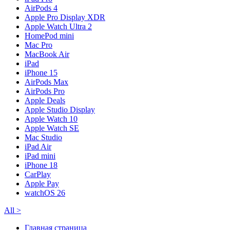
AirPods 4
Apple Pro Display XDR
Apple Watch Ultra 2
HomePod mini
Mac Pro
MacBook Air
iPad
iPhone 15
AirPods Max
AirPods Pro
Apple Deals
Apple Studio Display
Apple Watch 10
Apple Watch SE
Mac Studio
iPad Air
iPad mini
iPhone 18
CarPlay
Apple Pay
watchOS 26
All
>
Главная страница