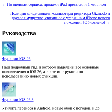
← По оценкам сервиса, продажи iPad превысили 1 миллион
Полиция конфисковала компьютеры редактора Gizmodo и
другое имущество, связанное с утерянным iPhone нового
поколения [Обновлено] →
Руководства
Функции iOS 26
Наш подробный гид, в котором выделены все основные
нововведения в iOS 26, а также инструкции по
использованию новых функций.
Функции iOS 26.3
Утилита переноса в Android, новые обои с погодой, и др.