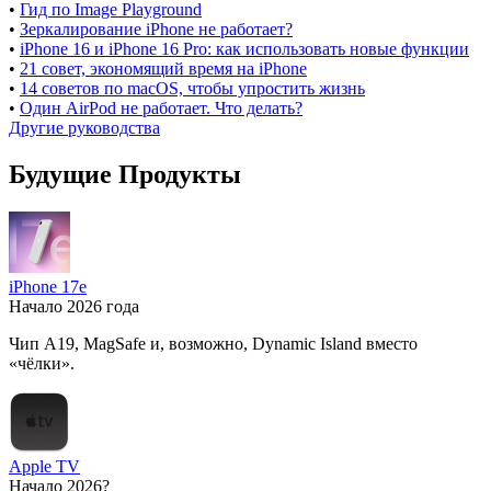
•
Гид по Image Playground
•
Зеркалирование iPhone не работает?
•
iPhone 16 и iPhone 16 Pro: как использовать новые функции
•
21 совет, экономящий время на iPhone
•
14 советов по macOS, чтобы упростить жизнь
•
Один AirPod не работает. Что делать?
Другие руководства
Будущие Продукты
iPhone 17e
Начало 2026 года
Чип A19, MagSafe и, возможно, Dynamic Island вместо
«чёлки».
Apple TV
Начало 2026?