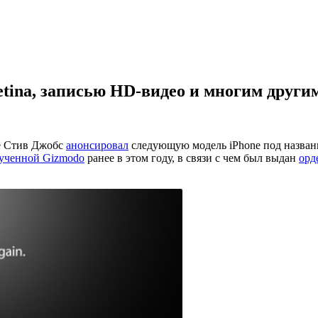
Retina, записью HD-видео и многим други
e Стив Джобс
анонсировал
следующую модель iPhone под назва
лученной Gizmodo
ранее в этом году, в связи с чем был выдан
орд