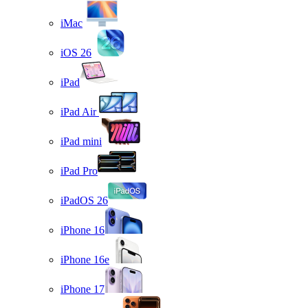
iMac
iOS 26
iPad
iPad Air
iPad mini
iPad Pro
iPadOS 26
iPhone 16
iPhone 16e
iPhone 17