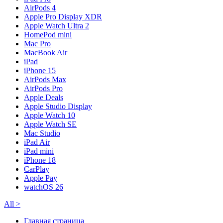
AirPods 4
Apple Pro Display XDR
Apple Watch Ultra 2
HomePod mini
Mac Pro
MacBook Air
iPad
iPhone 15
AirPods Max
AirPods Pro
Apple Deals
Apple Studio Display
Apple Watch 10
Apple Watch SE
Mac Studio
iPad Air
iPad mini
iPhone 18
CarPlay
Apple Pay
watchOS 26
All
>
Главная страница