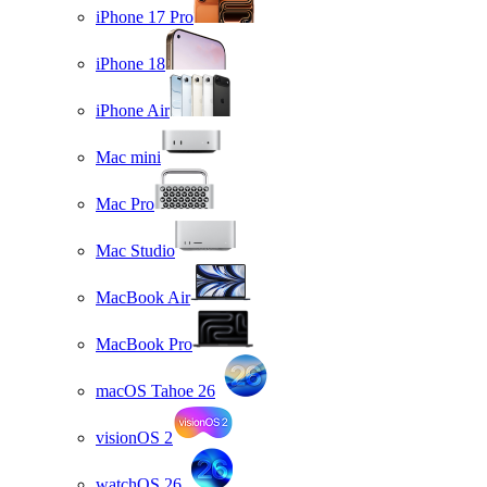
iPhone 17 Pro
iPhone 18
iPhone Air
Mac mini
Mac Pro
Mac Studio
MacBook Air
MacBook Pro
macOS Tahoe 26
visionOS 2
watchOS 26