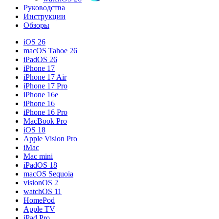
Руководства
Инструкции
Обзоры
iOS 26
macOS Tahoe 26
iPadOS 26
iPhone 17
iPhone 17 Air
iPhone 17 Pro
iPhone 16e
iPhone 16
iPhone 16 Pro
MacBook Pro
iOS 18
Apple Vision Pro
iMac
Mac mini
iPadOS 18
macOS Sequoia
visionOS 2
watchOS 11
HomePod
Apple TV
iPad Pro