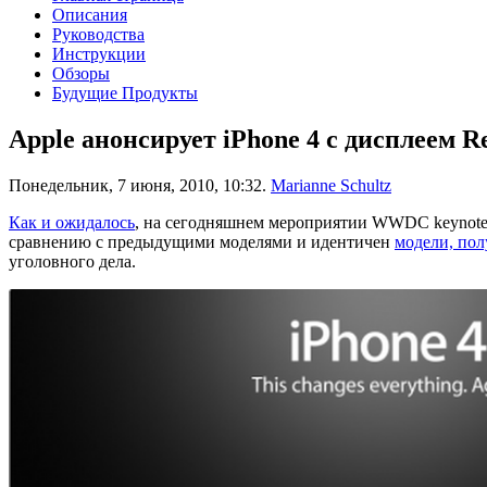
Описания
Руководства
Инструкции
Обзоры
Будущие Продукты
Apple анонсирует iPhone 4 с дисплеем 
Понедельник, 7 июня, 2010, 10:32.
Marianne Schultz
Как и ожидалось
, на сегодняшнем мероприятии WWDC keynot
сравнению с предыдущими моделями и идентичен
модели, по
уголовного дела.