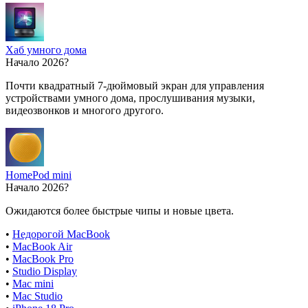
Хаб умного дома
Начало 2026?
Почти квадратный 7-дюймовый экран для управления
устройствами умного дома, прослушивания музыки,
видеозвонков и многого другого.
HomePod mini
Начало 2026?
Ожидаются более быстрые чипы и новые цвета.
•
Недорогой MacBook
•
MacBook Air
•
MacBook Pro
•
Studio Display
•
Mac mini
•
Mac Studio