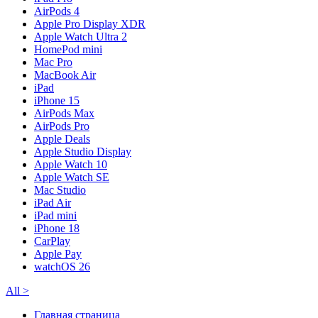
AirPods 4
Apple Pro Display XDR
Apple Watch Ultra 2
HomePod mini
Mac Pro
MacBook Air
iPad
iPhone 15
AirPods Max
AirPods Pro
Apple Deals
Apple Studio Display
Apple Watch 10
Apple Watch SE
Mac Studio
iPad Air
iPad mini
iPhone 18
CarPlay
Apple Pay
watchOS 26
All
>
Главная страница