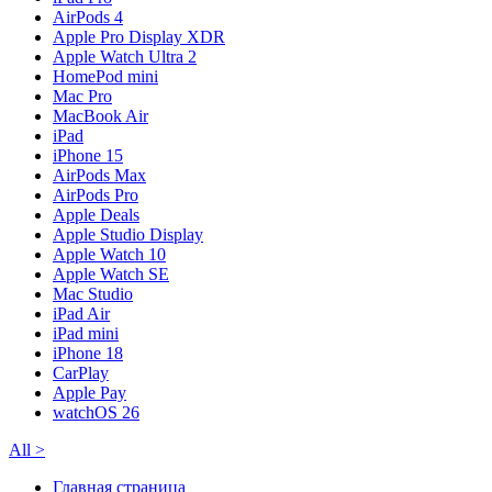
AirPods 4
Apple Pro Display XDR
Apple Watch Ultra 2
HomePod mini
Mac Pro
MacBook Air
iPad
iPhone 15
AirPods Max
AirPods Pro
Apple Deals
Apple Studio Display
Apple Watch 10
Apple Watch SE
Mac Studio
iPad Air
iPad mini
iPhone 18
CarPlay
Apple Pay
watchOS 26
All
>
Главная страница