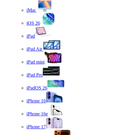
iMac
iOS 26
iPad
iPad Air
iPad mini
iPad Pro
iPadOS 26
iPhone 16
iPhone 16e
iPhone 17