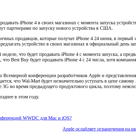
продавать iPhone 4 в своих магазинах с момента запуска устройс
нут партнерами по запуску нового устройства в США.
ничных продавцов, которые получат iPhone 4 24 июня, в первый 
предлагать устройство в своих магазинах в официальный день за
 неделе, что будет продавать iPhone 4 с момента запуска, а пре
я
, что Best Buy будет продавать iPhone 4 с 24 числа, хотя компа
до Всемирной конференции разработчиков Apple и представления
ется, что Wal-Mart будет незначительно уступать в цене самому 
 3G во время предыдущего продуктового цикла, поэтому неясно, 
озднее в этом году.
конференций WWDC для Mac и iOS?
Apple ослабляет ограничения на и