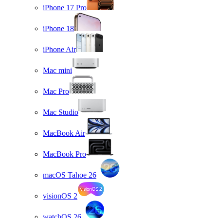
iPhone 17 Pro
iPhone 18
iPhone Air
Mac mini
Mac Pro
Mac Studio
MacBook Air
MacBook Pro
macOS Tahoe 26
visionOS 2
watchOS 26