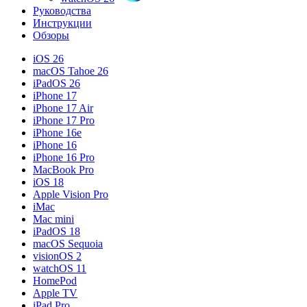
Руководства
Инструкции
Обзоры
iOS 26
macOS Tahoe 26
iPadOS 26
iPhone 17
iPhone 17 Air
iPhone 17 Pro
iPhone 16e
iPhone 16
iPhone 16 Pro
MacBook Pro
iOS 18
Apple Vision Pro
iMac
Mac mini
iPadOS 18
macOS Sequoia
visionOS 2
watchOS 11
HomePod
Apple TV
iPad Pro