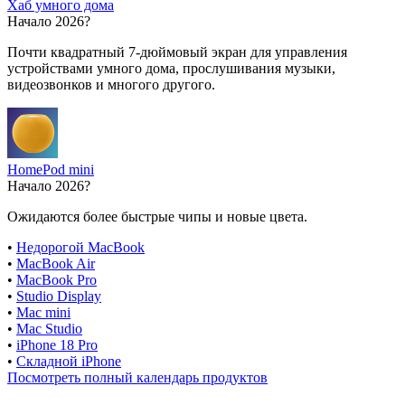
Хаб умного дома
Начало 2026?
Почти квадратный 7-дюймовый экран для управления
устройствами умного дома, прослушивания музыки,
видеозвонков и многого другого.
HomePod mini
Начало 2026?
Ожидаются более быстрые чипы и новые цвета.
•
Недорогой MacBook
•
MacBook Air
•
MacBook Pro
•
Studio Display
•
Mac mini
•
Mac Studio
•
iPhone 18 Pro
•
Складной iPhone
Посмотреть полный календарь продуктов