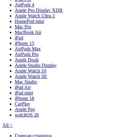
AirPods 4
Apple Pro Display XDR
Apple Watch Ultra 2
HomePod mini
Mac Pro
MacBook Air
iPad
iPhone 15
AirPods Max
AirPods Pro
Apple Deals
Apple Studio Display
Apple Watch 10
Apple Watch SE
Mac Studio
iPad Air
iPad mini
iPhone 18
CarPlay
Apple Pay
watchOS 26
All
>
Главная страница