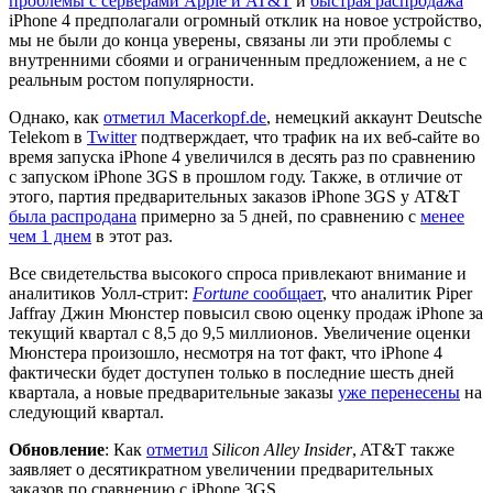
проблемы с серверами Apple и AT&T
и
быстрая распродажа
iPhone 4 предполагали огромный отклик на новое устройство,
мы не были до конца уверены, связаны ли эти проблемы с
внутренними сбоями и ограниченным предложением, а не с
реальным ростом популярности.
Однако, как
отметил Macerkopf.de
, немецкий аккаунт Deutsche
Telekom в
Twitter
подтверждает, что трафик на их веб-сайте во
время запуска iPhone 4 увеличился в десять раз по сравнению
с запуском iPhone 3GS в прошлом году. Также, в отличие от
этого, партия предварительных заказов iPhone 3GS у AT&T
была распродана
примерно за 5 дней, по сравнению с
менее
чем 1 днем
в этот раз.
Все свидетельства высокого спроса привлекают внимание и
аналитиков Уолл-стрит:
Fortune
сообщает
, что аналитик Piper
Jaffray Джин Мюнстер повысил свою оценку продаж iPhone за
текущий квартал с 8,5 до 9,5 миллионов. Увеличение оценки
Мюнстера произошло, несмотря на тот факт, что iPhone 4
фактически будет доступен только в последние шесть дней
квартала, а новые предварительные заказы
уже перенесены
на
следующий квартал.
Обновление
: Как
отметил
Silicon Alley Insider
, AT&T также
заявляет о десятикратном увеличении предварительных
заказов по сравнению с iPhone 3GS.