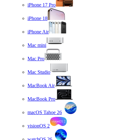
iPhone 17 Pro
iPhone 18
iPhone Air
Mac mini
Mac Pro
Mac Studio
MacBook Air
MacBook Pro
macOS Tahoe 26
visionOS 2
watchOS 26