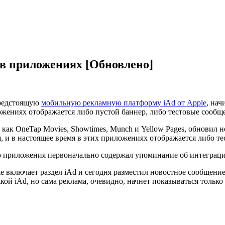
в приложениях [Обновлено]
предстоящую
мобильную рекламную платформу iAd от Apple
, нач
ложениях отображается либо пустой баннер, либо тестовые сооб
 как OneTap Movies, Showtimes, Munch и Yellow Pages, обновил
, и в настоящее время в этих приложениях отображается либо те
го приложения первоначально содержал упоминание об интеграци
же включает раздел iAd и сегодня разместил новостное сообщени
й iAd, но сама реклама, очевидно, начнет показываться только 