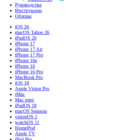
Руководства
Инструкции
Обзоры
iOS 26
macOS Tahoe 26
iPadOS 26
iPhone 17
iPhone 17 Air
iPhone 17 Pro
iPhone 16e
iPhone 16
iPhone 16 Pro
MacBook Pro
iOS 18
Apple Vision Pro
iMac
Mac mini
iPadOS 18
macOS Sequoia
visionOS 2
watchOS 11
HomePod
Apple TV
iPad Pro