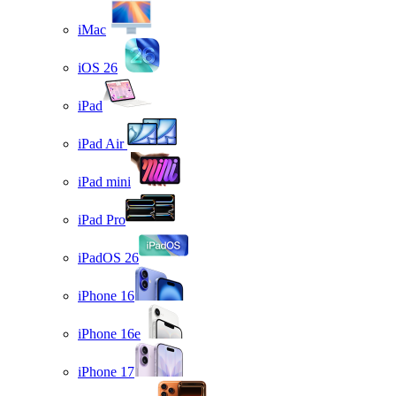
iMac
iOS 26
iPad
iPad Air
iPad mini
iPad Pro
iPadOS 26
iPhone 16
iPhone 16e
iPhone 17