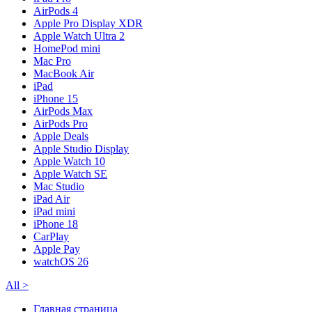
AirPods 4
Apple Pro Display XDR
Apple Watch Ultra 2
HomePod mini
Mac Pro
MacBook Air
iPad
iPhone 15
AirPods Max
AirPods Pro
Apple Deals
Apple Studio Display
Apple Watch 10
Apple Watch SE
Mac Studio
iPad Air
iPad mini
iPhone 18
CarPlay
Apple Pay
watchOS 26
All
>
Главная страница