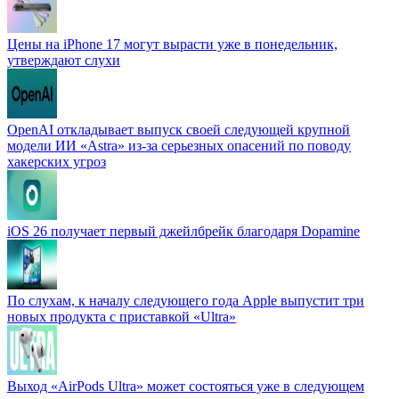
Цены на iPhone 17 могут вырасти уже в понедельник,
утверждают слухи
OpenAI откладывает выпуск своей следующей крупной
модели ИИ «Astra» из-за серьезных опасений по поводу
хакерских угроз
iOS 26 получает первый джейлбрейк благодаря Dopamine
По слухам, к началу следующего года Apple выпустит три
новых продукта с приставкой «Ultra»
Выход «AirPods Ultra» может состояться уже в следующем