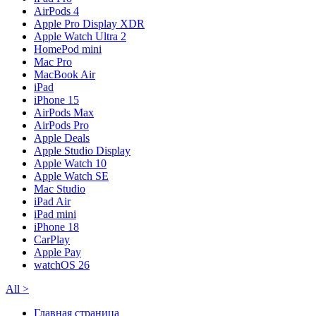
AirPods 4
Apple Pro Display XDR
Apple Watch Ultra 2
HomePod mini
Mac Pro
MacBook Air
iPad
iPhone 15
AirPods Max
AirPods Pro
Apple Deals
Apple Studio Display
Apple Watch 10
Apple Watch SE
Mac Studio
iPad Air
iPad mini
iPhone 18
CarPlay
Apple Pay
watchOS 26
All
>
Главная страница