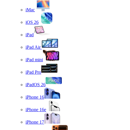
iMac
iOS 26
iPad
iPad Air
iPad mini
iPad Pro
iPadOS 26
iPhone 16
iPhone 16e
iPhone 17