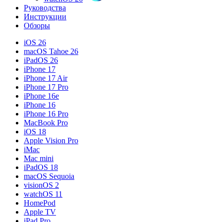
Руководства
Инструкции
Обзоры
iOS 26
macOS Tahoe 26
iPadOS 26
iPhone 17
iPhone 17 Air
iPhone 17 Pro
iPhone 16e
iPhone 16
iPhone 16 Pro
MacBook Pro
iOS 18
Apple Vision Pro
iMac
Mac mini
iPadOS 18
macOS Sequoia
visionOS 2
watchOS 11
HomePod
Apple TV
iPad Pro