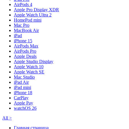
AirPods 4
Apple Pro Display XDR
Apple Watch Ultra 2
HomePod mini
Mac Pro
MacBook Air
iPad
iPhone 15
AirPods Max
AirPods Pro
Apple Deals
Apple Studio Display
Apple Watch 10
Apple Watch SE
Mac Studio
iPad Air
iPad mini
iPhone 18
CarPlay
Apple Pay
watchOS 26
All
>
Главная страница