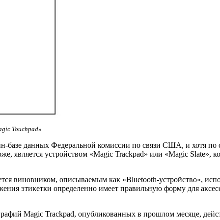
gic Touchpad»
айн-базе данных Федеральной комиссии по связи США, и хотя п
е, является устройством «Magic Trackpad» или «Magic Slate», к
ется виновником, описываемым как «Bluetooth-устройство», исп
ения этикетки определенно имеет правильную форму для аксессу
фий Magic Trackpad, опубликованных в прошлом месяце, действ