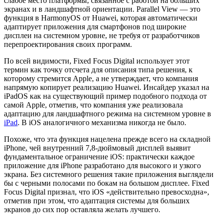
слабое место платформы, связанное с работой на больших
экранах и в ландшафтной ориентации. Parallel View — это
функция в HarmonyOS от Huawei, которая автоматически
адаптирует приложения для смартфонов под широкие
дисплеи на системном уровне, не требуя от разработчиков
перепроектирования своих программ.
По всей видимости, Fixed Focus Digital использует этот
термин как точку отсчета для описания типа решения, к
которому стремится Apple, а не утверждает, что компания
напрямую копирует реализацию Huawei. Инсайдер указал на
iPadOS как на существующий пример подобного подхода от
самой Apple, отметив, что компания уже реализовала
адаптацию для ландшафтного режима на системном уровне в
iPad
. В iOS аналогичного механизма никогда не было.
Похоже, что эта функция нацелена прежде всего на складной
iPhone, чей внутренний 7,8-дюймовый дисплей выявит
фундаментальное ограничение iOS: практически каждое
приложение для iPhone разработано для высокого и узкого
экрана. Без системного решения такие приложения выглядели
бы с черными полосами по бокам на большом дисплее. Fixed
Focus Digital признал, что iOS «действительно превосходна»,
отметив при этом, что адаптация системы для больших
экранов до сих пор оставляла желать лучшего.