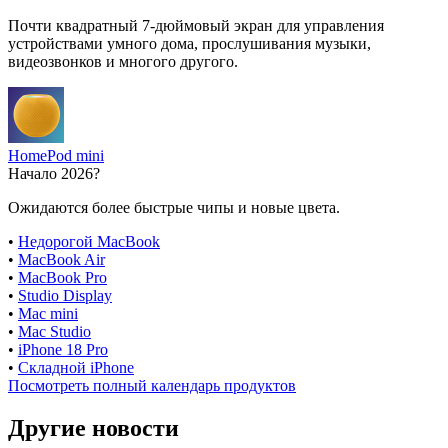
Почти квадратный 7-дюймовый экран для управления
устройствами умного дома, прослушивания музыки,
видеозвонков и многого другого.
HomePod mini
Начало 2026?
Ожидаются более быстрые чипы и новые цвета.
•
Недорогой MacBook
•
MacBook Air
•
MacBook Pro
•
Studio Display
•
Mac mini
•
Mac Studio
•
iPhone 18 Pro
•
Складной iPhone
Посмотреть полный календарь продуктов
Другие новости