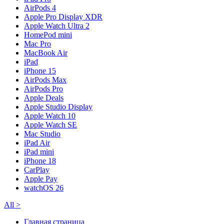
AirPods 4
Apple Pro Display XDR
Apple Watch Ultra 2
HomePod mini
Mac Pro
MacBook Air
iPad
iPhone 15
AirPods Max
AirPods Pro
Apple Deals
Apple Studio Display
Apple Watch 10
Apple Watch SE
Mac Studio
iPad Air
iPad mini
iPhone 18
CarPlay
Apple Pay
watchOS 26
All
>
Главная страница