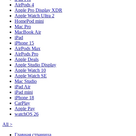
AirPods 4
Apple Pro Display XDR
Apple Watch Ultra 2
HomePod mini
Mac Pro
MacBook Air
iPad
iPhone 15
AirPods Max
AirPods Pro
Apple Deals
Apple Studio Display
Apple Watch 10
Apple Watch SE
Mac Studio
iPad Air
iPad mini
iPhone 18
CarPlay
Apple Pay
watchOS 26
All
>
Главная страница