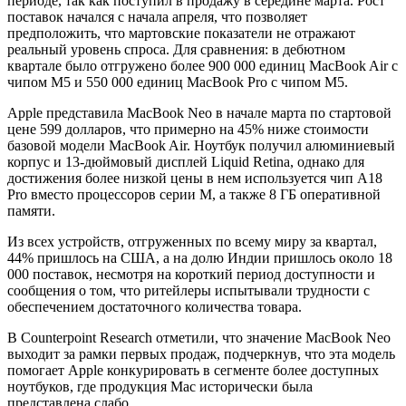
периоде, так как поступил в продажу в середине марта. Рост
поставок начался с начала апреля, что позволяет
предположить, что мартовские показатели не отражают
реальный уровень спроса. Для сравнения: в дебютном
квартале было отгружено более 900 000 единиц MacBook Air с
чипом M5 и 550 000 единиц MacBook Pro с чипом M5.
Apple представила MacBook Neo в начале марта по стартовой
цене 599 долларов, что примерно на 45% ниже стоимости
базовой модели MacBook Air. Ноутбук получил алюминиевый
корпус и 13-дюймовый дисплей Liquid Retina, однако для
достижения более низкой цены в нем используется чип A18
Pro вместо процессоров серии M, а также 8 ГБ оперативной
памяти.
Из всех устройств, отгруженных по всему миру за квартал,
44% пришлось на США, а на долю Индии пришлось около 18
000 поставок, несмотря на короткий период доступности и
сообщения о том, что ритейлеры испытывали трудности с
обеспечением достаточного количества товара.
В Counterpoint Research отметили, что значение MacBook Neo
выходит за рамки первых продаж, подчеркнув, что эта модель
помогает Apple конкурировать в сегменте более доступных
ноутбуков, где продукция Mac исторически была
представлена слабо.