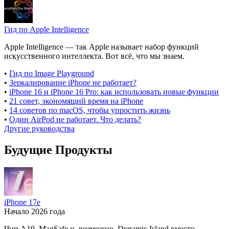
Гид по Apple Intelligence
Apple Intelligence — так Apple называет набор функций
искусственного интеллекта. Вот всё, что мы знаем.
•
Гид по Image Playground
•
Зеркалирование iPhone не работает?
•
iPhone 16 и iPhone 16 Pro: как использовать новые функции
•
21 совет, экономящий время на iPhone
•
14 советов по macOS, чтобы упростить жизнь
•
Один AirPod не работает. Что делать?
Другие руководства
Будущие Продукты
iPhone 17e
Начало 2026 года
Чип A19, MagSafe и, возможно, Dynamic Island вместо