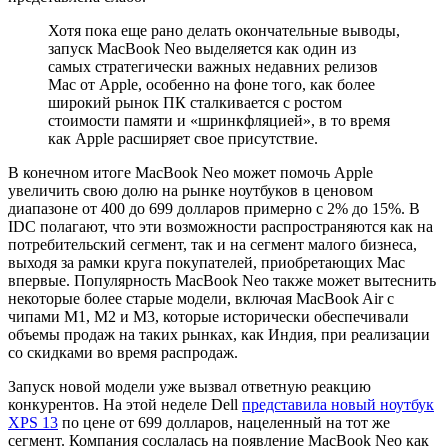
Хотя пока еще рано делать окончательные выводы,
запуск MacBook Neo выделяется как один из
самых стратегически важных недавних релизов
Mac от Apple, особенно на фоне того, как более
широкий рынок ПК сталкивается с ростом
стоимости памяти и «шринкфляцией», в то время
как Apple расширяет свое присутствие.
В конечном итоге MacBook Neo может помочь Apple
увеличить свою долю на рынке ноутбуков в ценовом
диапазоне от 400 до 699 долларов примерно с 2% до 15%. В
IDC полагают, что эти возможности распространяются как на
потребительский сегмент, так и на сегмент малого бизнеса,
выходя за рамки круга покупателей, приобретающих Mac
впервые. Популярность MacBook Neo также может вытеснить
некоторые более старые модели, включая MacBook Air с
чипами M1, M2 и M3, которые исторически обеспечивали
объемы продаж на таких рынках, как Индия, при реализации
со скидками во время распродаж.
Запуск новой модели уже вызвал ответную реакцию
конкурентов. На этой неделе Dell
представила новый ноутбук
XPS 13
по цене от 699 долларов, нацеленный на тот же
сегмент. Компания сослалась на появление MacBook Neo как